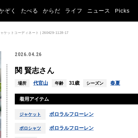
かぞく
たべる
からだ
ライフ
ニュース
Picks
トコーディネート | 260429-1128-17
2026.04.26
関 賢志さん
代官山
31歳
春夏
場所
年齢
シーズン
着用アイテム
ポロラルフローレン
ジャケット
ポロラルフローレン
ポロシャツ