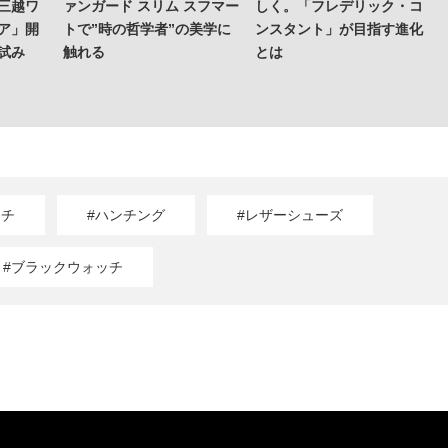
三越ワ
ァンガード スリム スフマー
しく。「フレデリック・コ
ア」開
トで”時の哲学者”の美学に
ンスタント」が目指す進化
試み
触れる
とは
ッチ
#ハンチング
#レザーシューズ
#ブラックウォッチ