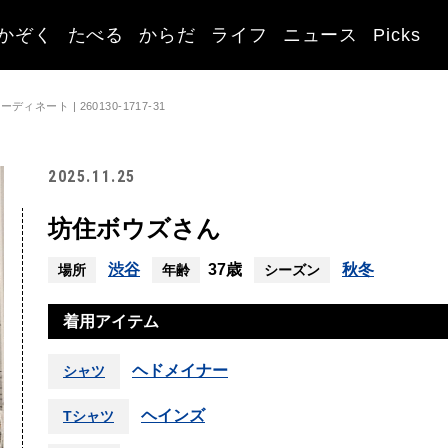
かぞく
たべる
からだ
ライフ
ニュース
Picks
ネート | 260130-1717-31
2025.11.25
坊住ボウズさん
渋谷
37歳
秋冬
場所
年齢
シーズン
着用アイテム
ヘドメイナー
シャツ
ヘインズ
Tシャツ