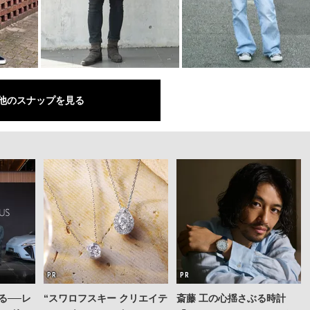
他のスナップを見る
る──レ
“スワロフスキー クリエイテ
斎藤 工の心揺さぶる時計