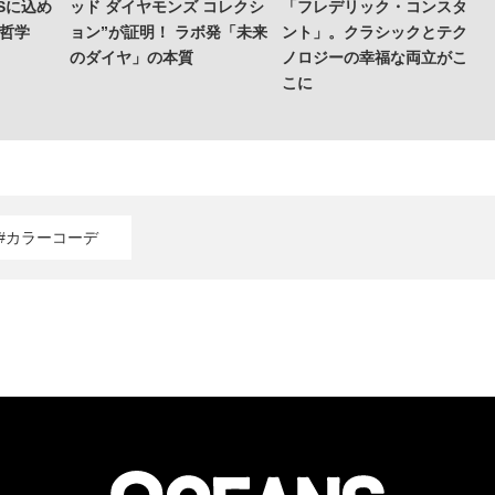
Sに込め
ッド ダイヤモンズ コレクシ
「フレデリック・コンスタ
の哲学
ョン”が証明！ ラボ発「未来
ント」。クラシックとテク
のダイヤ」の本質
ノロジーの幸福な両立がこ
こに
#カラーコーデ