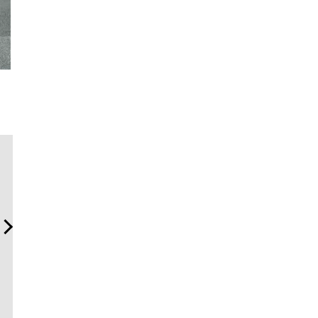
日本代表の本格ダイバー
「コンディション」が成果
伝統を受