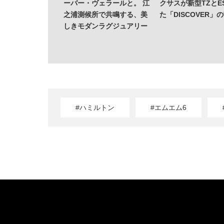
ーバー・ヴェラールと。 江
クサスが新型TZとE
之浦測候所で共鳴する、美
た「DISCOVER」
しきモダンラグジュアリー
#ハミルトン
#エムエム6