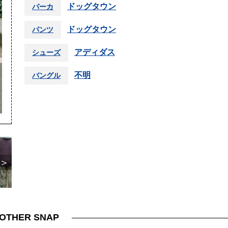
ドッグタウン
パーカ
ドッグタウン
パンツ
アディダス
シューズ
不明
バングル
＞
OTHER SNAP