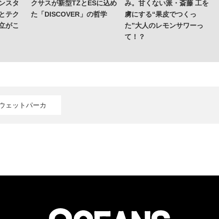
ンスタ
クサスが新型TZとESに込め
み。甘くない派・斎藤 工を
とテク
た「DISCOVER」の哲学
虜にする“果皮でつくっ
立がこ
た”大人のレモンサワーっ
て！？
スウェットパーカ