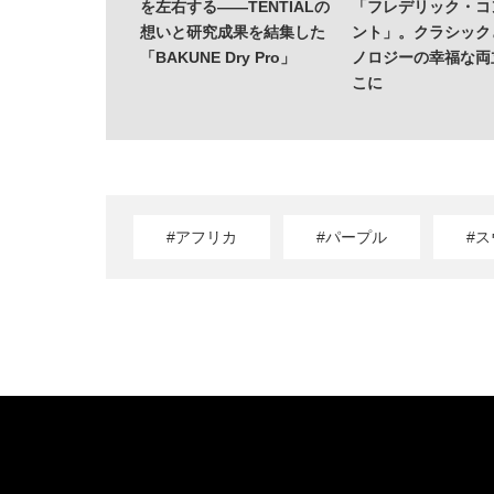
を左右する——TENTIALの
「フレデリック・コ
想いと研究成果を結集した
ント」。クラシック
「BAKUNE Dry Pro」
ノロジーの幸福な両
こに
#アフリカ
#パープル
#