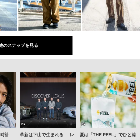
他のスナップを見る
る時計
革新は下山で生まれる──レ
夏は「THE PEEL」でひと涼