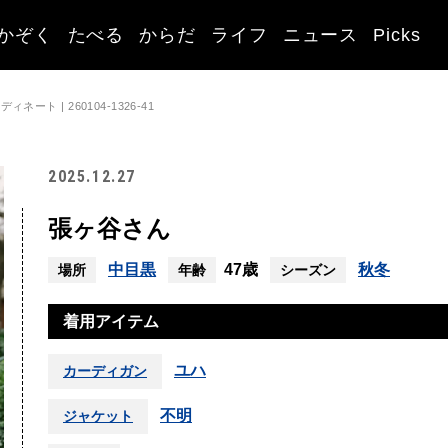
かぞく
たべる
からだ
ライフ
ニュース
Picks
ート | 260104-1326-41
2025.12.27
張ヶ谷さん
中目黒
47歳
秋冬
場所
年齢
シーズン
着用アイテム
ユハ
カーディガン
不明
ジャケット