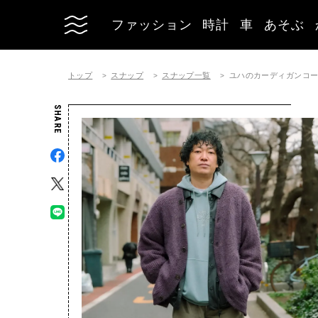
ファッション
時計
車
あそぶ
トップ
スナップ
スナップ一覧
ユハのカーディガンコーディネ
SHARE