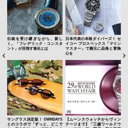
ひと涼
伝統を受け継ぎながら、新し
日本代表の本格ダイバーズ！ セ
【限
虜に
く。「フレデリック・コンスタ
イコー プロスペックス「マリン
亮
のレ
ント」が目指す進化とは
マスター」で腕元に品格と冒険
い、
心を
サングラス決定版！ OWNDAYS
【ムーンスウォッチからヴィン
斎
とのコラボで「ずっと、どこで
テージまで】「三越ワールドウ
デ