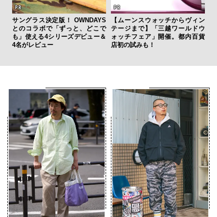
サングラス決定版！ OWNDAYS
【ムーンスウォッチからヴィン
斎
とのコラボで「ずっと、どこで
テージまで】「三越ワールドウ
デ
も」使える4シリーズデビュー＆
ォッチフェア」開催。都内百貨
ラ
4名がレビュー
店初の試みも！
な