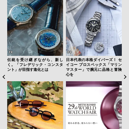
ひと涼
伝統を受け継ぎながら、新し
日本代表の本格ダイバーズ！ セ
【限
虜に
く。「フレデリック・コンスタ
イコー プロスペックス「マリン
亮
のレ
ント」が目指す進化とは
マスター」で腕元に品格と冒険
い、
心を