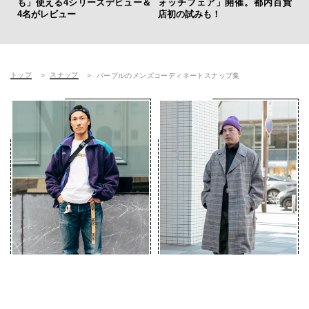
も」使える4シリーズデビュー＆
ォッチフェア」開催。都内百貨
ラ
4名がレビュー
店初の試みも！
な
トップ
スナップ
パープルのメンズコーディネートスナップ集