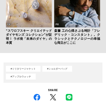
ァン
で”時
“スワロフスキー クリエイテッド
斎藤 工の心揺さぶる時計「フレ
「
ダイヤモンズ コレクション”が証
デリック・コンスタント」。ク
右す
明！ ラボ発「未来のダイヤ」の
ラシックとテクノロジーの幸福
究成
本質
な両立がここに
y P
#ミリタリージャケット
#ショルダーバッグ
#アップルウォッチ
SHARE