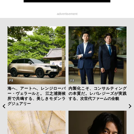
advertisement
クサ
海へ、アートへ、レンジローバ
内製化こそ、コンサルティング
サン
DIS
ー・ヴェラールと。 江之浦測候
の本質だ。レバレジーズが実践
と
所で共鳴する、美しきモダンラ
する、次世代ファームの全貌
も
グジュアリー
4名