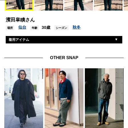
濱田皐瞶さん
仙台
秋冬
30歳
場所
年齢
シーズン
着用アイテム
グラミチ
ジャケット
ラコステ
ニット
OTHER SNAP
フレッドペリー
パンツ
ラコステ
シューズ
ナイキ
バッグ
アップル
腕時計