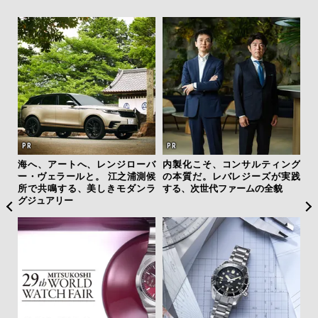
AYS
海へ、アートへ、レンジローバ
内製化こそ、コンサルティング
「
こで
ー・ヴェラールと。 江之浦測候
の本質だ。レバレジーズが実践
右す
ー＆
所で共鳴する、美しきモダンラ
する、次世代ファームの全貌
究成
グジュアリー
y P