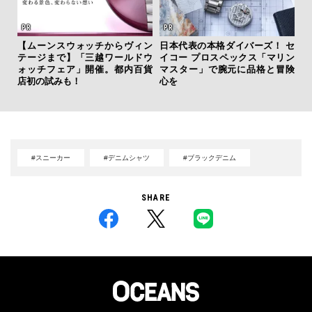
【ムーンスウォッチからヴィン
日本代表の本格ダイバーズ！ セ
斎
テージまで】「三越ワールドウ
イコー プロスペックス「マリン
デ
ォッチフェア」開催。都内百貨
マスター」で腕元に品格と冒険
ラ
店初の試みも！
心を
な
#スニーカー
#デニムシャツ
#ブラックデニム
SHARE