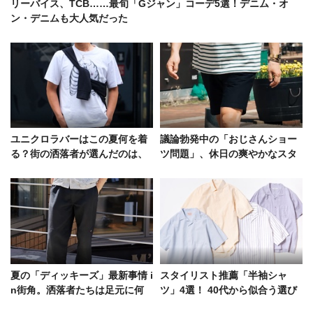
リーバイス、TCB……最旬「Gジャン」コーデ5選！デニム・オ
ン・デニムも大人気だった
ユニクロラバーはこの夏何を着
議論勃発中の「おじさんショー
る？街の洒落者が選んだのは、
ツ問題」、休日の爽やかなスタ
半袖シャツ、パンツ、眼鏡etc.
イルサンプル5選
夏の「ディッキーズ」最新事情 i
スタイリスト推薦「半袖シャ
n街角。洒落者たちは足元に何
ツ」4選！ 40代から似合う選び
を合わせている？
方＆大人の着こなしルール