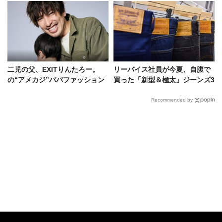
二児の父、EXITりんたろー。
リーバイス社員が今夏、自腹で
の“アメカジ”パパファッション
買った「新型＆極太」ジーンズ3
「全力で楽しむ背中を見せてい
選！ポイントは“脱・定番ストレ
きたい」
ート”
Recommended by