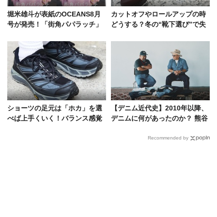
堀米雄斗が表紙のOCEANS8月
カットオフやロールアップの時
号が発売！「街角パパラッチ」
どうする？冬の“靴下選び”で失
特集にはフットボールアワーも
敗しない3つの法則
登場
ショーツの足元は「ホカ」を選
【デニム近代史】2010年以降、
べば上手くいく！バランス感覚
デニムに何があったのか？ 熊谷
巧みな5人の着こなし術
隆志、辻田幹晴が手を取るまで
Recommended by