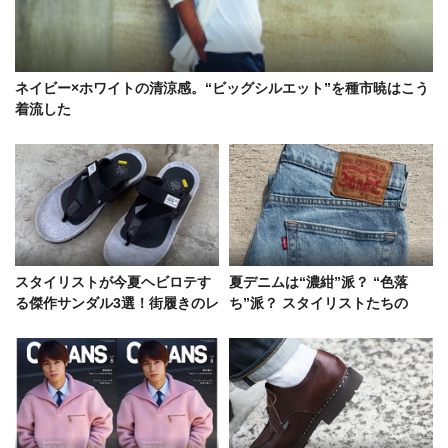
ネイビー×ホワイトの清涼感。“ビッグシルエット”を種市暁はこう
着流した
スタイリストが今夏ヘビロテす
夏デニムは“濃紺”派？ “色落
る傑作サンダル3選！街履きのレ
ち”派？ スタイリストたちの
ザーorレジャーのスポサン
「ヘビロテ私物」5アイテムを大
公開！