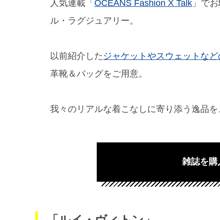
人気連載「
OCEANS Fashion X Talk
」でお
ル・ラグジュアリー。
以前紹介した
ジャケットやスウェットなど
革靴＆バッグをご用意。
我々のリアルな着こなしに寄り添う逸品を
雑誌を購
「ルイ・ヴィトン」