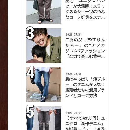
夏も「ユニクロパン
ツ」が大活躍！スラッ
クス＆ショーツの巧み
なコーデ好例をスナッ
プで
2026.07.31
二児の父、EXITりん
たろー。の“アメカ
ジ”パパファッション
「全力で楽しむ背中を
見せていきたい」
2026.08.03
夏はやっぱり「薄ブル
ー」のデニムが人気！
洒落者たちの愛用ブラ
ンドとコーデ方法
2026.08.01
【すべて4990円】ユ
ニクロ「新作デニム」
を試着レビュー！今季