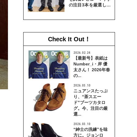
の注目3本を厳選して
穿き比べてみた
Check It Out！
2026.02.24
【最新号】表紙は
Number_i・岸 優
太さん！ 2026年春
の...
2026.03.10
ニュアンスたっぷ
り、“茶スエー
ド”ブーツカタロ
グ。今、注目の厳
選...
2026.03.10
“紳士の洗練”を味
方に。ジョンロ