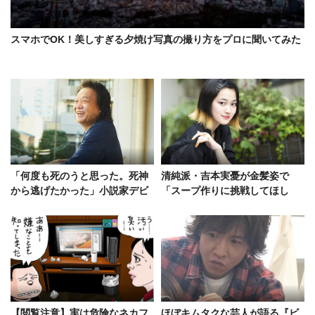
スマホでOK！美しすぎる夕焼け写真の撮り方をプロに聞いてみた
「何度も死のうと思った。死神
清純派・吉本実憂が金髪姿で
から逃げたかった」小説家デビ
「スープ作りに挑戦してほし
ューの星田英利、崖っぷちの過
い」
去と今
【閲覧注意】実は危険なネカフ
ほぼキムタクな芸人が語る『ビ