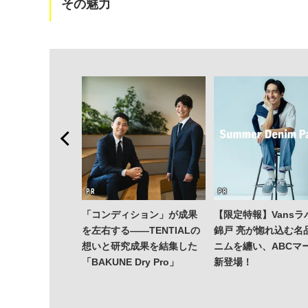
その魅力
「コンディション」が成果
【限定特報】Vansラ
を左右する——TENTIALの
錦戸 亮が惚れ込む名
想いと研究成果を結集した
ニムを纏い、ABCマ
「BAKUNE Dry Pro」
新登場！