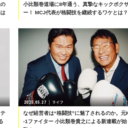
派の
小比類巻道場に8年通う、真摯なキックボク
とは
ー！ MCJ代表が格闘技を継続するワケとは？
2025.05.27
ライフ
クテ
なぜ経営者は“格闘技”に魅了されるのか。元
る
-1ファイター 小比類巻貴之による新連載が始