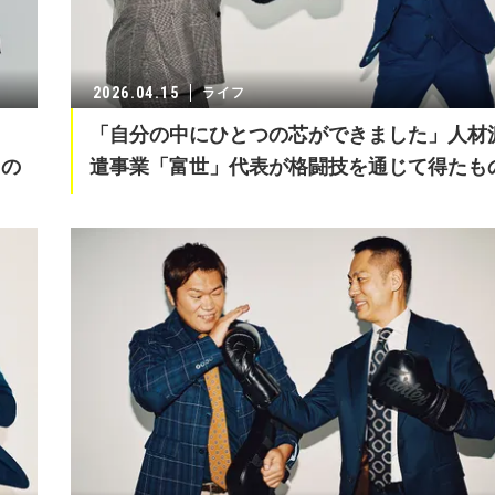
2026.04.15
ライフ
ッ
「自分の中にひとつの芯ができました」人材
もの
遣事業「富世」代表が格闘技を通じて得たも