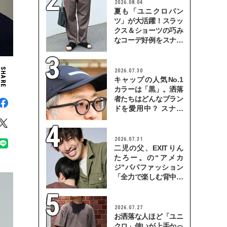
2026.08.04
夏も「ユニクロパン
ツ」が大活躍！スラッ
クス＆ショーツの巧み
なコーデ好例をスナッ
プで
SHARE
2026.07.30
キャップの人気No.1
カラーは「黒」。洒落
者たちはどんなブラン
ドを愛用中？ スナッ
プで検証！
2026.07.31
二児の父、EXITりん
たろー。の“アメカ
ジ”パパファッション
「全力で楽しむ背中を
見せていきたい」
2026.07.27
お洒落な人ほど「ユニ
クロ」使いが上手かっ