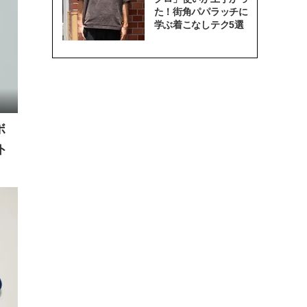
た！街角パパラッチに
学ぶ着こなしテク5選
ボ
ト