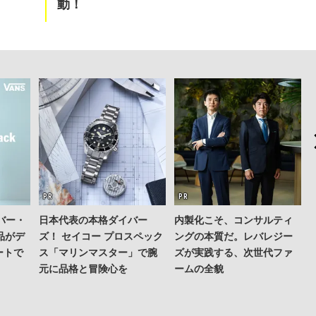
動！
バー・
日本代表の本格ダイバー
内製化こそ、コンサルティ
品がデ
ズ！ セイコー プロスペック
ングの本質だ。レバレジー
ートで
ス「マリンマスター」で腕
ズが実践する、次世代ファ
元に品格と冒険心を
ームの全貌