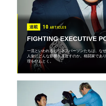
10
連載
ARTICLES
FIGHTING EXECUTIVE P
一流といわれるビジネスパーソンたちは、な
人生にどんな影響を及ぼすのか。格闘家であ
理をひもとく。