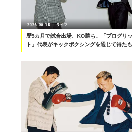
2026.05.18
ライフ
歴5カ月で試合出場、KO勝ち。「プログリ
ト」代表がキックボクシングを通じて得た