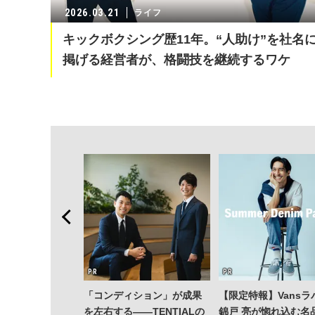
2026.03.21
ライフ
キックボクシング歴11年。“人助け”を社名
掲げる経営者が、格闘技を継続するワケ
「コンディション」が成果
【限定特報】Vansラ
を左右する——TENTIALの
錦戸 亮が惚れ込む名