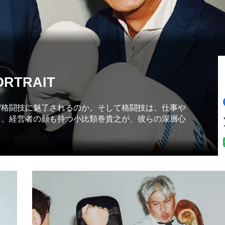
ORTRAIT
ぜ格闘技に魅了されるのか。そして格闘技は、仕事や
り、経営者の顔も持つ小比類巻貴之が、彼らの深層心