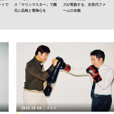
ートで
ス「マリンマスター」で腕
ズが実践する、次世代ファ
元に品格と冒険心を
ームの全貌
2025.10.09
ライフ