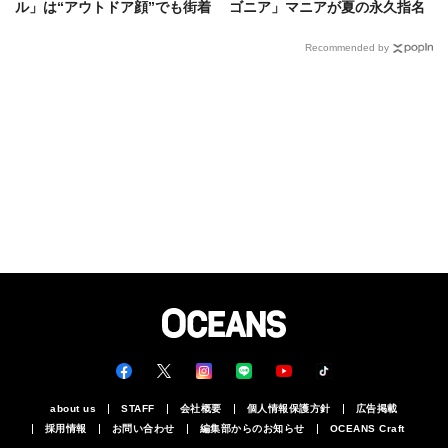
ル」は“アウトドア顔”でも街着
ゴニア」マニアが夏の永久指名
にハマる！スナップに見るコー
アイテムを大公開
デ好例
Recommended by
about us
STAFF
会社概要
個人情報保護方針
広告掲載
採用情報
お問い合わせ
編集部からのお知らせ
OCEANS Craft