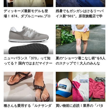
ディッキーズ最新モデルも登
残暑でもガシガシはけるリーバ
場！ 874、ダブルニーetc.プロ
イス新“501”。原宿旗艦店で学
が信頼を寄せる人気BEST3
んだ「夏デニムの最先端」
ニューバランス「373」って知
夏の“ショーツ着こなし術”を5人
ってる？ 国内ではまだマイナー
のスナップで！大人のみんな
な一足を、ブレイク前にチェッ
は“派手色”をどう合わせてる？
ク！
種さんも愛用する「ルナサンダ
買い物前に必読！業界の「パタ