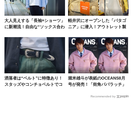
大人見えする「長袖×ショーツ」
軽井沢にオープンした「パタゴ
に新潮流！自由な“ソックス合わ
ニア」に潜入！アウトレット製
せ”が今夏の気分
品は国内最大級の品揃え
洒落者は“ベルト”に特徴あり！
堀米雄斗が表紙のOCEANS8月
スタッズやコンチョベルトでコ
号が発売！「街角パパラッチ」
ーディネイトに個性を味付け
特集にはフットボールアワーも
登場
Recommended by