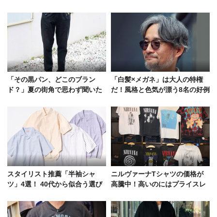
「その黒パン、どこのブラン
「白髪×メガネ」は大人の特権
ド？」夏の街角で思わず聞いた
だ！風格と色気が漂う8名の好例
洒脱なコーデ5選
スタイリスト推薦「半袖シャ
ニルヴァーナTシャツの価格が
ツ」4選！ 40代から似合う選び
高騰中！高いのにはプライスレ
方＆大人の着こなしルール
スなワケがある