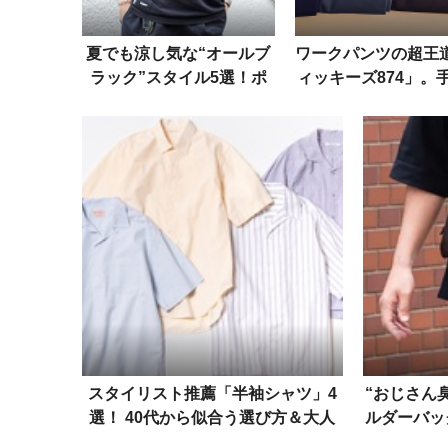
夏でも涼し気な“オールブ
ワークパンツの超王
ラック”スタイル5選！ポ
ィッキーズ874」。
イントはこなれ感とヌケ感
る前に知るべきサイ
び方＆オススメカ
スタイリスト推薦「半袖シャツ」4
“おじさん
選！ 40代から似合う選び方＆大人
ルダーバッ
の着こなしルール
る