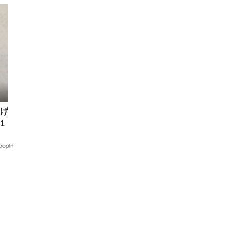
げ
1
用