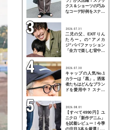
ツ」が大活躍！スラッ
クス＆ショーツの巧み
なコーデ好例をスナッ
プで
2026.07.31
二児の父、EXITりん
たろー。の“アメカ
ジ”パパファッション
「全力で楽しむ背中を
見せていきたい」
2026.07.30
キャップの人気No.1
カラーは「黒」。洒落
者たちはどんなブラン
ドを愛用中？ スナッ
プで検証！
2026.08.01
【すべて4990円】ユ
ニクロ「新作デニム」
を試着レビュー！今季
の注目3本を厳選して