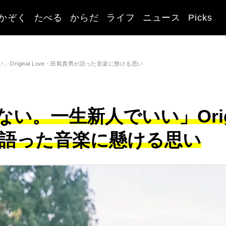
かぞく
たべる
からだ
ライフ
ニュース
Picks
riginal Love・田島貴男が語った音楽に懸ける思い
い。一生新人でいい」Ori
貴男が語った音楽に懸ける思い