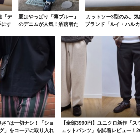
道「デ
夏はやっぱり「薄ブルー」
カットソー3型のみ。気
手にす
のデニムが人気！洒落者た
ブランド「ルイ・ハルカ
ズの選
ちの愛用ブランドとコーデ
の無地Tが超ハイスペッ
ラー
方法
だった！
臭さ”は一切ナシ！「ショ
【全部3990円】ユニクロ新作「ス
グ」をコーデに取り入れ
ェットパンツ」を試着レビュー！2
秘訣をスナップで
26年AWの注目3本を厳選してみた