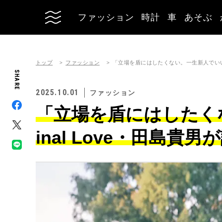
ファッション
時計
車
あそぶ
トップ
ファッション
「立場を盾にはしたくない。一生新人でいい」O
SHARE
2025.10.01
ファッション
「立場を盾にはしたくな
inal Love・田島