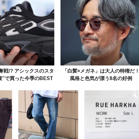
奪戦!? アシックスのスタ
「白髪×メガネ」は大人の特権だ
腹”で買った今季のBEST
風格と色気が漂う8名の好例
ニーカーを発表！