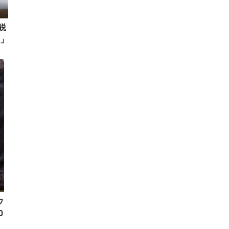
鋭
」
ク
ウ
0