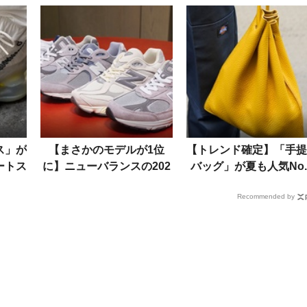
ス」が
【まさかのモデルが1位
【トレンド確定】「手提
ートス
に】ニューバランスの202
バッグ」が夏も人気No.
る実例
5年売れ筋TOP5を発表！
だった！洒落者たちの愛
Recommended by
新しくなった原宿店も紹介
品は……