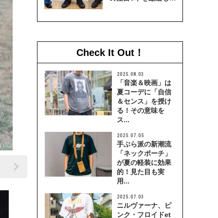
穿き比べてみた
Check It Out！
2025.08.03
「音楽＆映画」は
夏コーデに「自信
＆センス」を授け
る！その意味を
ス...
2025.07.05
手ぶら派の新潮流
「ネックポーチ」
が夏の軽装に効果
的！見た目も実
用...
2025.07.03
ニルヴァーナ、ピ
ンク・フロイドet