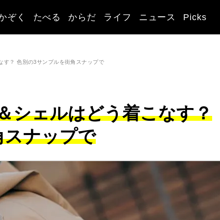
かぞく
たべる
からだ
ライフ
ニュース
Picks
なす？ 色別の3サンプルを街角スナップで
＆シェルはどう着こなす？
角スナップで