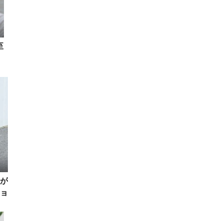
至
が
ョ
を