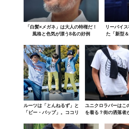
「白髪×メガネ」は大人の特権だ！
リーバイス
風格と色気が漂う8名の好例
た「新型＆
イントは
ルーツは「とんねるず」と
ユニクロラバーはこ
「ビー・バップ」。ココリ
を着る？街の洒落者
コ・遠藤の飾らないパパフ
だのは、半袖シャツ
ァッション
ツ、眼鏡etc.