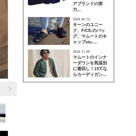
アブランドの実
力...
2024.06.12
キーンのユニー
ク、F/CE.のバッ
グ、マムートのキ
ャップetc....
2024.11.09
マムートのインナ
ーダウンを気温別
に着回し！15℃な
らカーディガン...