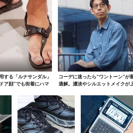
用する「ルナサンダル」
コーデに迷ったら“ワントーン”が
ドア顔”でも街着にハマ
適解。濃淡やシルエットメイクが
ップに見るコーデ好例
手い大人を街角スナップから