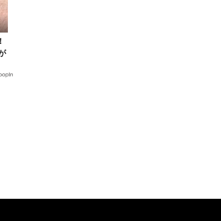
！
が
落