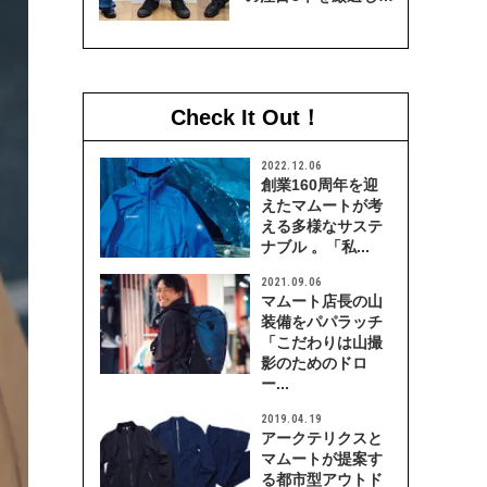
穿き比べてみた
Check It Out！
2022.12.06
創業160周年を迎
えたマムートが考
える多様なサステ
ナブル 。「私...
2021.09.06
マムート店長の山
装備をパパラッチ
「こだわりは山撮
影のためのドロ
ー...
2019.04.19
アークテリクスと
マムートが提案す
る都市型アウトド