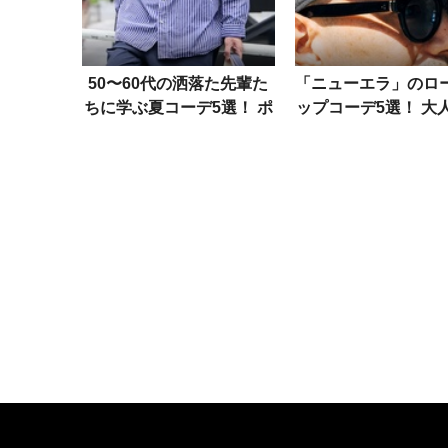
50〜60代の洒落た先輩た
「ニューエラ」のロ
ちに学ぶ夏コーデ5選！ ポ
ップコーデ5選！ 大
イントは“襟付き”を巧みに
リートの正解は“浅め
使うこと
り