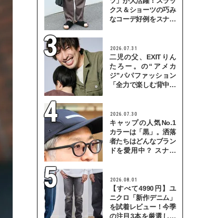
ツ」が大活躍！スラッ
クス＆ショーツの巧み
なコーデ好例をスナッ
プで
2026.07.31
二児の父、EXITりん
たろー。の“アメカ
ジ”パパファッション
「全力で楽しむ背中を
見せていきたい」
2026.07.30
キャップの人気No.1
カラーは「黒」。洒落
者たちはどんなブラン
ドを愛用中？ スナッ
プで検証！
2026.08.01
【すべて4990円】ユ
ニクロ「新作デニム」
を試着レビュー！今季
の注目3本を厳選して