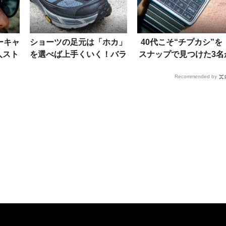
ーキャ
ショーツの足元は「ホカ」
40代こそ“チプカシ”を
人スト
を選べば上手くいく！バラ
スナップで見つけた3名
”にあ
ンス感覚巧みな5人の着こ
実践した「ハズして洒
Recommended by
なし術
る」の極意