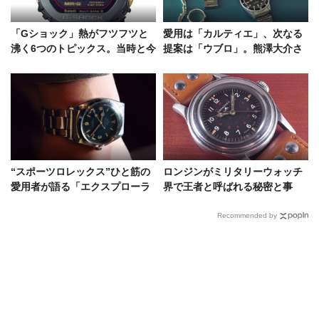
「Gショック」熱がフツフツと
愛用は「カルティエ」、次なる
沸く6つのトピックス。当時と今
提案は「ウブロ」。熊澤大介さ
を振り返り、魅力を分析してみ
んが語る“道具”としての腕時計
た
“スポーツロレックス”ひと筋の
ロンジンがミリタリーウォッチ
愛用者が語る「エクスプローラ
界で王者と呼ばれる秘密と事
ー」初期モデルの魅力
実、狙いたい名機
Recommended by