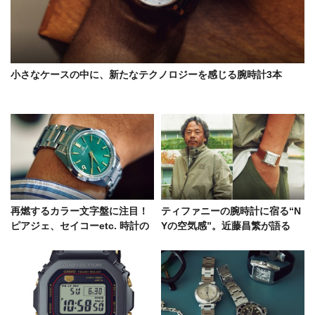
小さなケースの中に、新たなテクノロジーを感じる腕時計3本
再燃するカラー文字盤に注目！
ティファニーの腕時計に宿る“N
ピアジェ、セイコーetc. 時計の
Yの空気感”。近藤昌繁が語る
ヘリテージを彩るダイヤル装飾
「ユニオン スクエア」の魅力