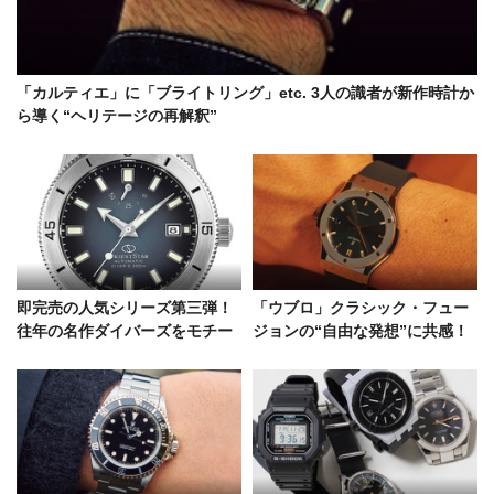
「カルティエ」に「ブライトリング」etc. 3人の識者が新作時計か
ら導く“ヘリテージの再解釈”
即完売の人気シリーズ第三弾！
「ウブロ」クラシック・フュー
往年の名作ダイバーズをモチー
ジョンの“自由な発想”に共感！
フにしたオリエントスターの注
Human Natureオーナー 高橋心
目作
一