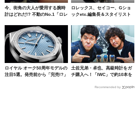
今、街角の大人が愛用する腕時
ロレックス、セイコー、Gショ
計はどれだ!? 不動のNo.1「ロレ
ックetc.編集長＆スタイリスト
ックス」に、角形の名作も人気
の思い入れある時計7選！
あり
ロイヤル オーク50周年モデルの
土佐兄弟・卓也、高級時計をガ
注目5選。発売前から「完売!?」
チ購入へ！「IWC」で約10本を
という噂の真相
試着して気持ちは固まったのか
Recommended by