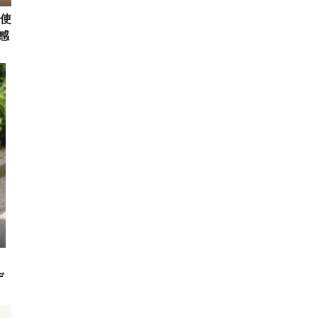
使
感
し
デ