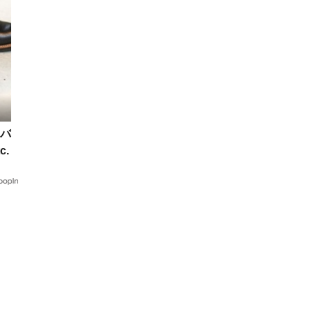
バ
.
い