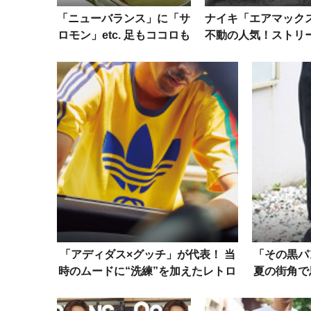
「ニューバランス」に「サ
ナイキ「エアマック
ロモン」etc. 足もココロも
不動の人気！ストリ
癒すリカバリーサンダル・
タイルにフィットす
カタログ
スナップ5選
「アディダス×グッチ」が代表！ 当
「その黒パ
時のムードに“洗練”を加えたレトロ
夏の街角で
なTシャツが着たい！