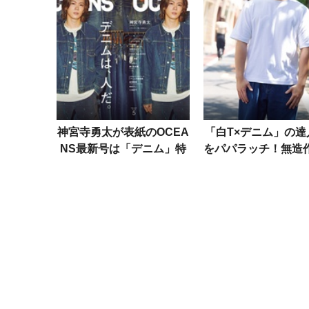
神宮寺勇太が表紙のOCEA
「白T×デニム」の達
NS最新号は「デニム」特
をパパラッチ！無造
集。藤ヶ谷太輔や宮舘涼太
らっと洒落る極意
なども登場！