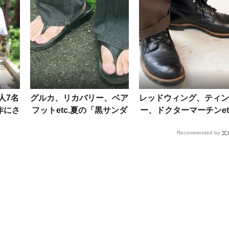
人7名
グルカ、リカバリー、ベア
レッドウィング、ティン
作にさ
フットetc.夏の「黒サンダ
ー、ドクターマーチンetc
は？
ル」最新事情を街角スナッ
「夏でも革靴派が増えて
Recommended by
プで！
る説」を検証！