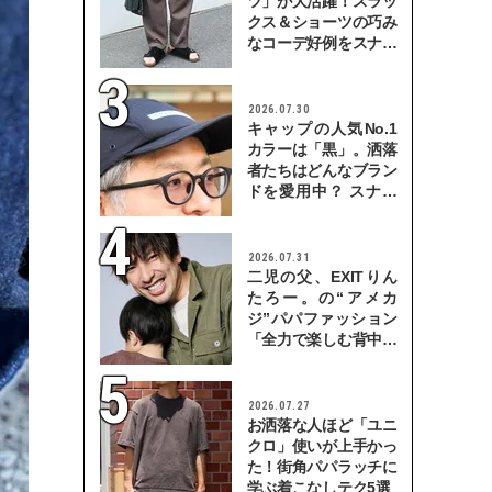
ツ」が大活躍！スラッ
クス＆ショーツの巧み
なコーデ好例をスナッ
プで
2026.07.30
キャップの人気No.1
カラーは「黒」。洒落
者たちはどんなブラン
ドを愛用中？ スナッ
プで検証！
2026.07.31
二児の父、EXITりん
たろー。の“アメカ
ジ”パパファッション
「全力で楽しむ背中を
見せていきたい」
2026.07.27
お洒落な人ほど「ユニ
クロ」使いが上手かっ
た！街角パパラッチに
学ぶ着こなしテク5選