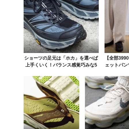
ショーツの足元は「ホカ」を選べば
【全部39
上手くいく！バランス感覚巧みな5
ェットパン
人の着こなし術
26年AW