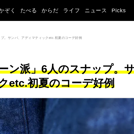
かぞく
たべる
からだ
ライフ
ニュース
Picks
プ。サンバ、アディマティックetc.初夏のコーデ好例
ーン派」6人のスナップ。
etc.初夏のコーデ好例