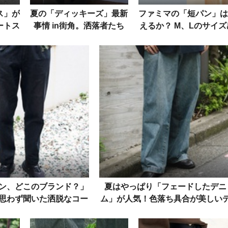
ス」が
夏の「ディッキーズ」最新
ファミマの「短パン」は
ートス
事情 in街角。洒落者たち
えるか？ M、Lのサイズ
る実例
は足元に何を合わせてい
を編集部で試着レビュー
る？
てみた
ン、どこのブランド？」
夏はやっぱり「フェードしたデニ
思わず聞いた洒脱なコー
ム」が人気！色落ち具合が美しい
デ5選
ニムラバーたちの愛用品を拝見