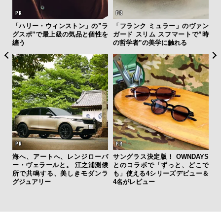
「ハリー・ウィンストン」の”ラ
「フランク ミュラー」のヴァン
夏は
グスポ”で最上級の気品と個性を
ガード スリム スフマートで”時
み
纏う
の哲学者”の美学に触れる
す
モ
海へ、アートへ、レンジローバ
サングラス決定版！ OWNDAYS
ー・ヴェラールと。 江之浦測候
とのコラボで「ずっと、どこで
伝
所で共鳴する、美しきモダンラ
も」使える4シリーズデビュー＆
く
グジュアリー
4名がレビュー
ン