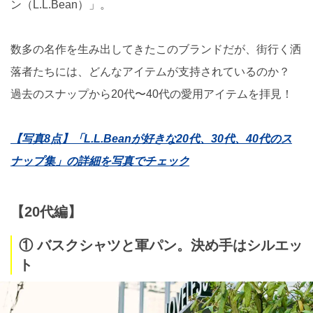
ン（L.L.Bean）」。
数多の名作を生み出してきたこのブランドだが、街行く洒
落者たちには、どんなアイテムが支持されているのか？
過去のスナップから20代〜40代の愛用アイテムを拝見！
【写真8点】「L.L.Beanが好きな20代、30代、40代のス
ナップ集」の詳細を写真でチェック
【20代編】
① バスクシャツと軍パン。決め手はシルエッ
ト