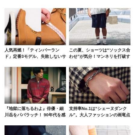
人気再燃！「ティンバーラン
この夏、ショーツは“ソックス合
ド」定番3モデル、失敗しないサ
わせ”が気分！マンネリを打破す
イズ選び＆お手入れ方法
る足元の小粋なアレンジ
『地獄に落ちるわよ』俳優・細
支持率No.1は“シェーヌダンク
川岳をパパラッチ！ 90年代を感
ル”。大人ファッションの画竜点
じる私服には、父ともう1人の存
睛「エルメス」の取り入れ方
在が