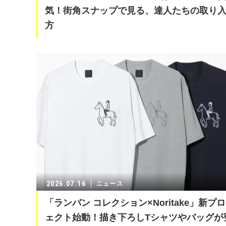
気！街角スナップで見る、達人たちの取り
方
2026.07.16
ニュース
「ランバン コレクション×Noritake」新プ
ェクト始動！描き下ろしTシャツやバッグが