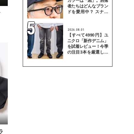
カラーは「黒」。洒落
者たちはどんなブラン
ドを愛用中？ スナッ
ク
プで検証！
2026.08.01
【すべて4990円】ユ
ニクロ「新作デニム」
を試着レビュー！今季
の注目3本を厳選して
穿き比べてみた
ラ