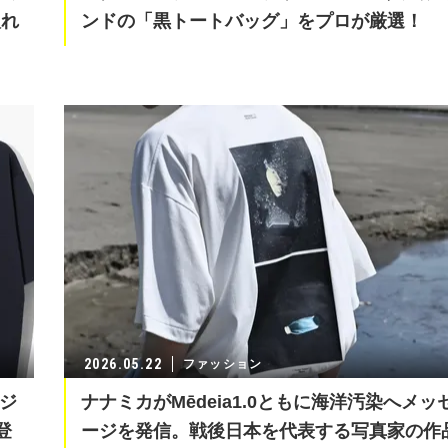
入れ
ンドの「黒トートバッグ」をプロが厳選！
2026.05.22
ファッション
ロジ
ナナミカがMēdeia1.0ともに海洋汚染へメッ
登
ージを発信。戦後日本を代表する写真家の作