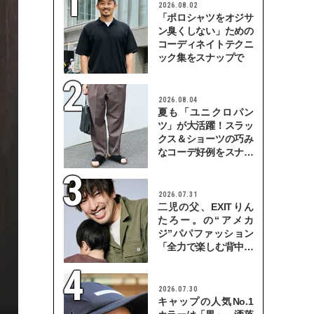
2026.08.02
「ポロシャツをオジサ
ン臭くしない」ための
コーディネイトテクニ
ック集をスナップで
2026.08.04
夏も「ユニクロパン
ツ」が大活躍！スラッ
クス＆ショーツの巧み
なコーデ好例をスナッ
プで
2026.07.31
二児の父、EXITりん
たろー。の“アメカ
ジ”パパファッション
「全力で楽しむ背中を
見せていきたい」
2026.07.30
キャップの人気No.1