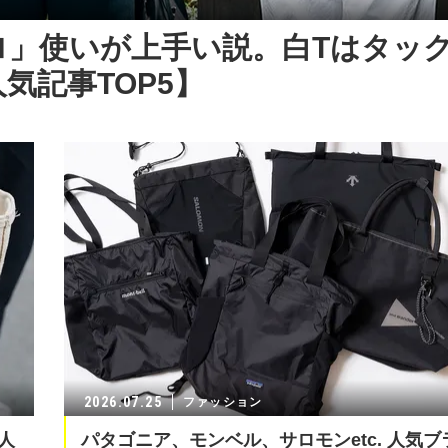
ロ」使いが上手い説。白Tはタッ
気記事TOP5】
2026.07.25
ファッション
人
パタゴニア、モンベル、サロモンetc. 人気ブ