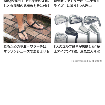
BBQの鬼門！ 上手な炭の火起こ
都会派ファミリーが「二子玉川
しと火加減の見極めを身に付け
ライズ」に通う5つの理由
る
走るための草履＝ワラーチは、
7人のゴルフ好きが感動した“極
マラソンシューズで走るよりも
上アイアン”7選。お気に入りポ
気持ちいい!?
イントを本人たちの口コミで！
Recommended by