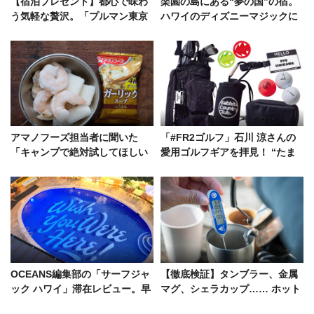
【宿泊プレゼント】都心で味わ
楽園の島にある“夢の国”の宿。
う気軽な贅沢。「プルマン東京
ハワイのディズニーマジックに
田町」が大人に至福の“羽休
大人も夢中！
め”である理由
アマノフーズ担当者に聞いた
「#FR2ゴルフ」石川 涼さんの
「キャンプで絶対試してほしい
愛用ゴルフギアを拝見！ “たま
フリーズドライ」の裏技3選
たま黒”で揃った14品
OCEANS編集部の「サーフジャ
【徹底検証】タンブラー、金属
ック ハワイ」滞在レビュー。早
マグ、シェラカップ…… ホット
くもリピーター続出の魅力を解
ドリンクが冷めやすいカップは