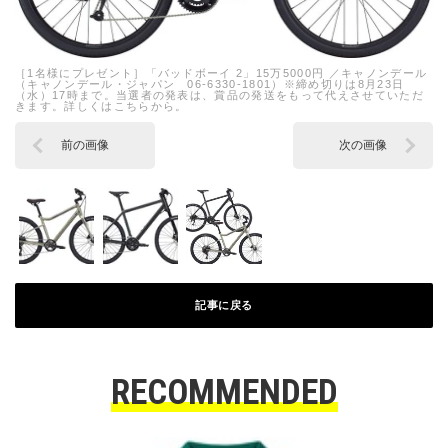
［1名様にプレゼント］「バッドボーイ 2」15万5000円 ／キャノンデール
（キャノンデール・ジャパン 06-6330-1801）※締め切りは8月23日
（水）17時まで。当選者の発表は、賞品の発送をもって代えさせていただ
きます。詳しくはこちらから。
前の画像
次の画像
記事に戻る
RECOMMENDED