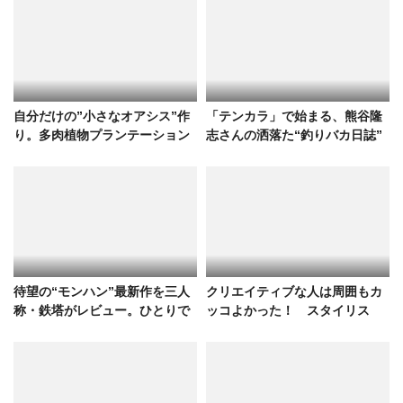
自分だけの”小さなオアシス”作
「テンカラ」で始まる、熊谷隆
り。多肉植物プランテーション
志さんの洒落た“釣りバカ日誌”
入門
待望の“モンハン”最新作を三人
クリエイティブな人は周囲もカ
称・鉄塔がレビュー。ひとりで
ッコよかった！ スタイリス
も楽しい『モンスターハンター
ト・熊谷隆志が友人をコーディ
ワイルズ』の魅力
ネイト