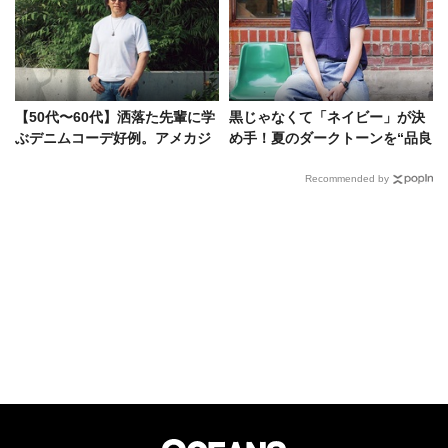
【50代〜60代】洒落た先輩に学
黒じゃなくて「ネイビー」が決
ぶデニムコーデ好例。アメカジ
め手！夏のダークトーンを“品良
黄金世代の貫禄に天晴れ！
く爽やか”にする方法を探ってみ
た
Recommended by