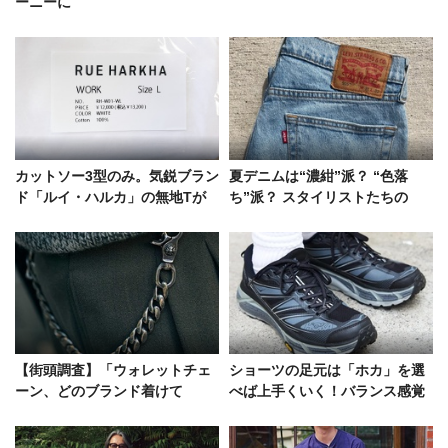
ーニーに
カットソー3型のみ。気鋭ブラン
夏デニムは“濃紺”派？ “色落
ド「ルイ・ハルカ」の無地Tが
ち”派？ スタイリストたちの
超ハイスペックだった！
「ヘビロテ私物」5アイテムを大
公開！
【街頭調査】「ウォレットチェ
ショーツの足元は「ホカ」を選
ーン、どのブランド着けて
べば上手くいく！バランス感覚
る？」クロムハーツ、ラル
巧みな5人の着こなし術
フ……代表3名の答え