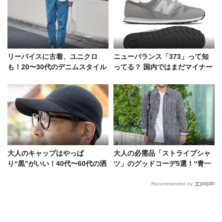
リーバイスに古着、ユニクロ
ニューバランス「373」って知
も！20〜30代のデニムスタイル
ってる？ 国内ではまだマイナー
を徹底解明
な一足を、ブレイク前にチェッ
ク！
大人のキャップはやっぱ
大人の必需品「ストライプシャ
り“黒”がいい！40代〜60代の洒
ツ」のグッドコーデ5選！“青一
落者たちに学ぶ、愛用ブランド
強の時代”はもう終わってた!?
とかぶり方
Recommended by