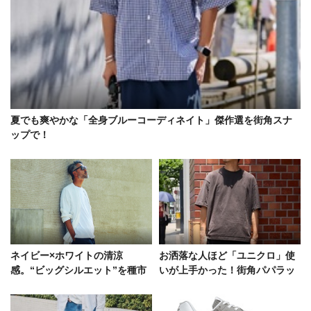
夏でも爽やかな「全身ブルーコーディネイト」傑作選を街角スナ
ップで！
ネイビー×ホワイトの清涼
お洒落な人ほど「ユニクロ」使
感。“ビッグシルエット”を種市
いが上手かった！街角パパラッ
暁はこう着流した
チに学ぶ着こなしテク5選