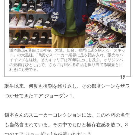
鎌本勝茂●現在は吉祥寺、大阪、仙台、福岡に店を構える「スキッ
ト」の大黒柱。18歳でスニーカー業界に足を踏み入れ、販売やバ
イイングを経験。そのキャリアは20年以上にも及ぶ。オリジンへ
の愛着はひとしおで、さらには眠れる名品を掘り当てる嗅覚と目
利きにも秀でる。
誕生以来、何度も復刻を繰り返し、その都度シーンをザワ
つかせてきたエア ジョーダン 1。
鎌本さんのスニーカーコレクションには、この不朽の名作
も当然含まれている。その中でもひと極存在感を放つ、3
つのエア ジョーダン 1を披露いただこう。