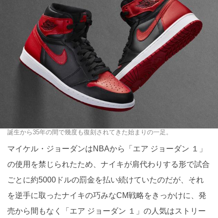
誕生から35年の間で幾度も復刻されてきた始まりの一足。
マイケル・ジョーダンはNBAから「エア ジョーダン １」
の使用を禁じられたため、ナイキが肩代わりする形で試合
ごとに約5000ドルの罰金を払い続けていたのだが、それ
を逆手に取ったナイキの巧みなCM戦略をきっかけに、発
売から間もなく「エア ジョーダン １」の人気はストリー