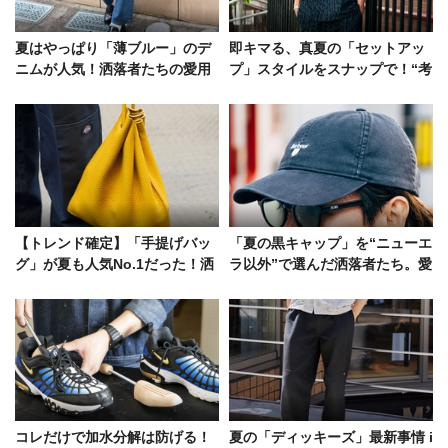
夏はやっぱり「薄ブルー」のデ
即キマる、真夏の「セットアッ
ニムが人気！洒落者たちの愛用
プ」スタイルをスナップで！“考
ブランドとコーデ方法
えない”という最高の贅沢の実践
者たち
【トレンド確定】「手提げバッ
「夏の黒キャップ」を“ニューエ
グ」が夏も人気No.1だった！洒
ラ以外”で選んだ洒落者たち。愛
落者たちの愛用品は……
用ブランドは……
コレだけで加水分解は防げる！
夏の「ディッキーズ」最新事情 i