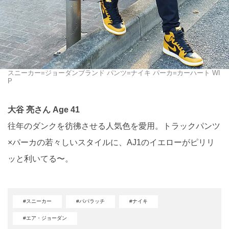
スニーカー=ジョーダンブランド パンツ=ナイキ パーカ=カーハート WI
P
大谷 亮さん Age 41
往年のダンクを彷彿させる人気色を愛用。トラックパンツ
×パーカの若々しいスタイルに、AJ1のイエローがピリリ
ッと利いてる〜。
#スニーカー
#パパラッチ
#ナイキ
#エア・ジョーダン