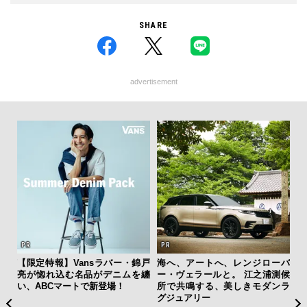
SHARE
advertisement
ひと涼
【限定特報】Vansラバー・錦戸
海へ、アートへ、レンジローバ
「
虜に
亮が惚れ込む名品がデニムを纏
ー・ヴェラールと。 江之浦測候
グ
のレ
い、ABCマートで新登場！
所で共鳴する、美しきモダンラ
纏
グジュアリー