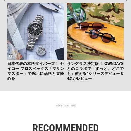
日本代表の本格ダイバーズ！ セ
サングラス決定版！ OWNDAYS
伝
イコー プロスペックス「マリン
とのコラボで「ずっと、どこで
く
マスター」で腕元に品格と冒険
も」使える4シリーズデビュー＆
ン
心を
4名がレビュー
advertisement
RECOMMENDED