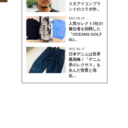
２大アイコンブラ
ンドのコラボ作...
2022.06.29
人気セレクト3社の
責任者を招聘した
「OCEANS GOLF
SU...
2022.06.27
日本デニムは世界
最高峰！「デニム
界のレクサス」を
生んだ背景と現
在...