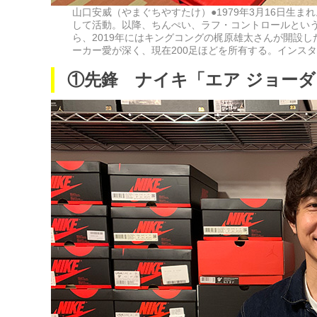
山口安威（やまぐちやすたけ）●1979年3月16日生
して活動。以降、ちんぺい、ラフ・コントロールという
ら、2019年にはキングコングの梶原雄太さんが開設し
ーカー愛が深く、現在200足ほどを所有する。インス
①先鋒 ナイキ「エア ジョーダ