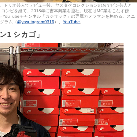
まれ。トリオ芸人でデビュー後、ヤスタケコレクションの名でピン芸人と
コンビを経て、2018年に吉本興業を退社。現在はMC業をこなす傍
たYouTubeチャンネル「カジサック」の専属カメラマンを務める。スニ
タグラム（
@yasutagram0316
）、
YouTube
。
ン1 シカゴ」