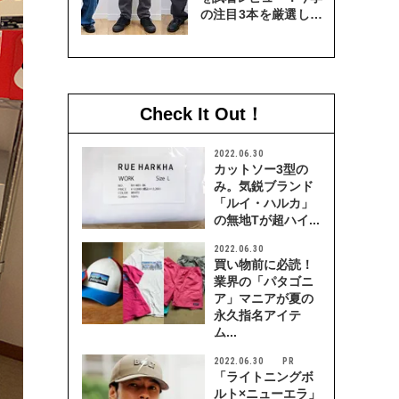
の注目3本を厳選して
穿き比べてみた
Check It Out！
2022.06.30
カットソー3型の
み。気鋭ブランド
「ルイ・ハルカ」
の無地Tが超ハイ...
2022.06.30
買い物前に必読！
業界の「パタゴニ
ア」マニアが夏の
永久指名アイテ
ム...
2022.06.30
「ライトニングボ
ルト×ニューエラ」