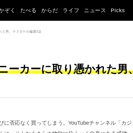
かぞく
たべる
からだ
ライフ
ニュース
Picks
れた男、ヤスタケの偏愛3足
ニーカーに取り憑かれた男
に否応なく買ってしまう。YouTubeチャンネル「カジ