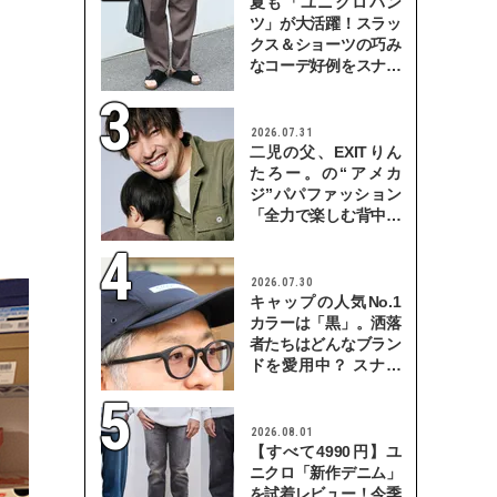
夏も「ユニクロパン
ツ」が大活躍！スラッ
クス＆ショーツの巧み
なコーデ好例をスナッ
プで
2026.07.31
二児の父、EXITりん
たろー。の“アメカ
ジ”パパファッション
「全力で楽しむ背中を
見せていきたい」
2026.07.30
キャップの人気No.1
カラーは「黒」。洒落
者たちはどんなブラン
ドを愛用中？ スナッ
プで検証！
2026.08.01
【すべて4990円】ユ
ニクロ「新作デニム」
を試着レビュー！今季