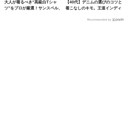
大人が着るべき“高級白Tシャ
【40代】デニムの選びのコツと
ツ”をプロが厳選！サンスペル、
着こなしのキモ。王道インディ
タンジェネット、ヘインズ……
ゴに、武骨なブラックetc.
Recommended by