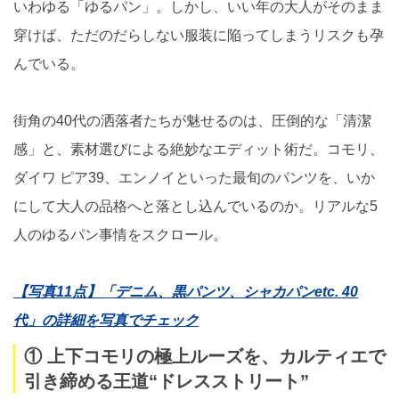
いわゆる「ゆるパン」。しかし、いい年の大人がそのまま
穿けば、ただのだらしない服装に陥ってしまうリスクも孕
んでいる。
街角の40代の洒落者たちが魅せるのは、圧倒的な「清潔
感」と、素材選びによる絶妙なエディット術だ。コモリ、
ダイワ ピア39、エンノイといった最旬のパンツを、いか
にして大人の品格へと落とし込んでいるのか。リアルな5
人のゆるパン事情をスクロール。
【写真11点】「デニム、黒パンツ、シャカパンetc. 40
代」の詳細を写真でチェック
① 上下コモリの極上ルーズを、カルティエで
引き締める王道“ドレスストリート”