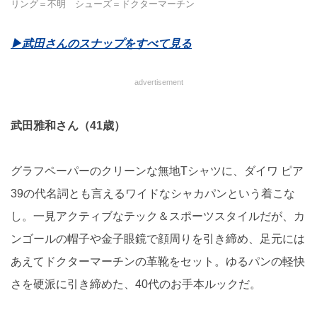
リング＝不明 シューズ＝ドクターマーチン
▶武田さんのスナップをすべて見る
advertisement
武田雅和さん（41歳）
グラフペーパーのクリーンな無地Tシャツに、ダイワ ピア
39の代名詞とも言えるワイドなシャカパンという着こな
し。一見アクティブなテック＆スポーツスタイルだが、カ
ンゴールの帽子や金子眼鏡で顔周りを引き締め、足元には
あえてドクターマーチンの革靴をセット。ゆるパンの軽快
さを硬派に引き締めた、40代のお手本ルックだ。