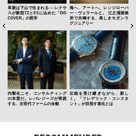
”ラ
革新は下山で生まれる──レクサ
海へ、アートへ、レンジローバ
斎
性を
スが新型TZとESに込めた「DIS
ー・ヴェラールと。 江之浦測候
デ
COVER」の哲学
所で共鳴する、美しきモダンラ
ラ
グジュアリー
な
を左
内製化こそ、コンサルティング
伝統を受け継ぎながら、新し
「
いと研
の本質だ。レバレジーズが実践
く。「フレデリック・コンスタ
ガー
 Dr
する、次世代ファームの全貌
ント」が目指す進化とは
の哲