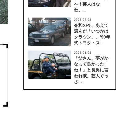
へ！芸人はな
わ、...
2026.02.08
令和の今、あえて
選んだ「いつかは
クラウン」。’99年
式トヨタ・ス...
2026.01.04
「父さん、夢がか
なって良かった
ね！」と長男に言
われ涙。芸人ぐっ
さ...