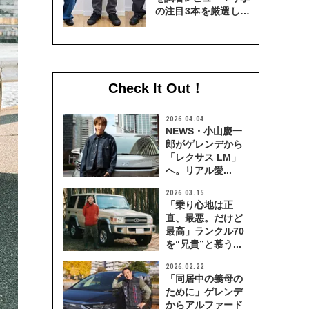
の注目3本を厳選して
穿き比べてみた
Check It Out！
2026.04.04
NEWS・小山慶一
郎がゲレンデから
「レクサス LM」
へ。リアル愛...
2026.03.15
「乗り心地は正
直、最悪。だけど
最高」ランクル70
を“兄貴”と慕う...
2026.02.22
「同居中の義母の
ために」ゲレンデ
からアルファード