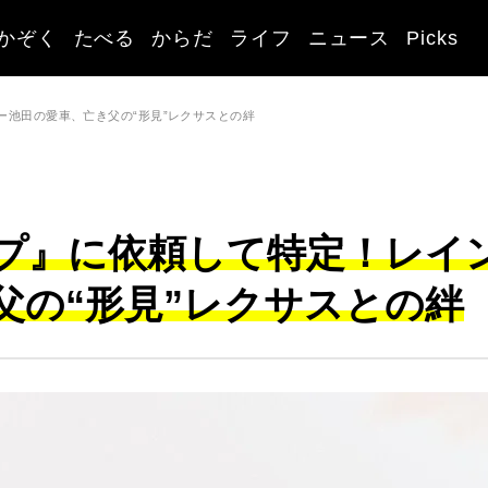
かぞく
たべる
からだ
ライフ
ニュース
Picks
ー池田の愛車、亡き父の“形見”レクサスとの絆
プ』に依頼して特定！レイ
父の“形見”レクサスとの絆