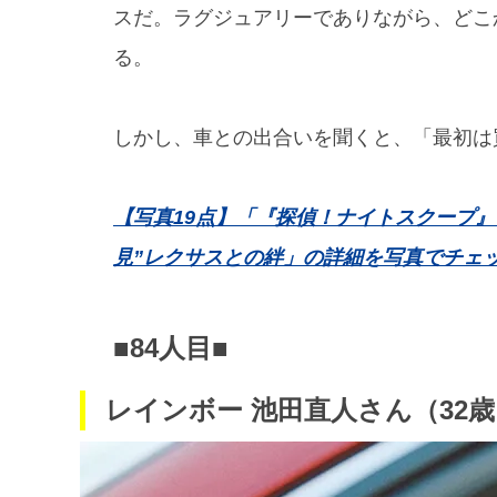
スだ。ラグジュアリーでありながら、どこ
る。
しかし、車との出合いを聞くと、「最初は
【写真19点】「『探偵！ナイトスクープ
見”レクサスとの絆」の詳細を写真でチェ
■84人目■
レインボー 池田直人さん（32歳