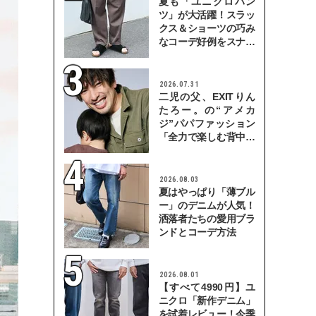
夏も「ユニクロパン
ツ」が大活躍！スラッ
クス＆ショーツの巧み
なコーデ好例をスナッ
プで
2026.07.31
二児の父、EXITりん
たろー。の“アメカ
ジ”パパファッション
「全力で楽しむ背中を
見せていきたい」
2026.08.03
夏はやっぱり「薄ブル
ー」のデニムが人気！
洒落者たちの愛用ブラ
ンドとコーデ方法
2026.08.01
【すべて4990円】ユ
ニクロ「新作デニム」
を試着レビュー！今季