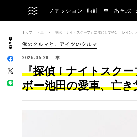
ファッション
時計
車
あそぶ
トップ
車
『探偵！ナイトスクープ』に依頼して特定！レインボ
SHARE
俺のクルマと、アイツのクルマ
2026.06.28
車
『探偵！ナイトスクー
ボー池田の愛車、亡き