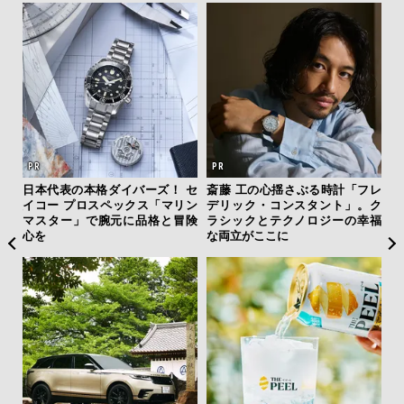
テッド
日本代表の本格ダイバーズ！ セ
斎藤 工の心揺さぶる時計「フレ
「
”が証
イコー プロスペックス「マリン
デリック・コンスタント」。ク
右す
」の
マスター」で腕元に品格と冒険
ラシックとテクノロジーの幸福
究成
心を
な両立がここに
y P