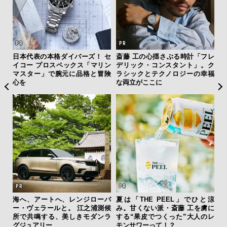
フレ
「コンディション」が成果を左
【限定特報】Vansラバー・錦戸
サン
。ク
右する——TENTIALの想いと研
亮が惚れ込む名品がデニムを纏
と
幸福
究成果を結集した「BAKUNE Dr
い、ABCマートで新登場！
も
y Pro」
4名
ひと涼
「ハリー・ウィンストン」の”ラ
革新は下山で生まれる──レクサ
伝
虜に
グスポ”で最上級の気品と個性を
スが新型TZとESに込めた「DIS
く
のレ
纏う
COVER」の哲学
ン