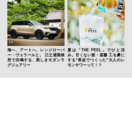
海へ、アートへ、レンジローバ
夏は「THE PEEL」でひと涼
「
ー・ヴェラールと。 江之浦測候
み。甘くない派・斎藤 工を虜に
グ
所で共鳴する、美しきモダンラ
する“果皮でつくった”大人のレ
纏
グジュアリー
モンサワーって！？