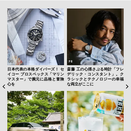
フレ
「コンディション」が成果を左
【限定特報】Vansラバー・錦戸
サン
。ク
右する——TENTIALの想いと研
亮が惚れ込む名品がデニムを纏
と
幸福
究成果を結集した「BAKUNE Dr
い、ABCマートで新登場！
も
y Pro」
4名