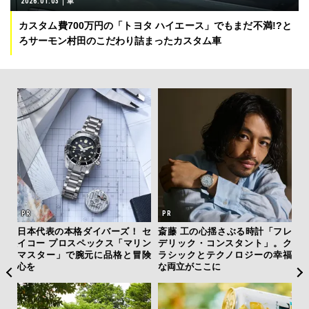
2026.01.03
車
カスタム費700万円の「トヨタ ハイエース」でもまだ不満!?と
ろサーモン村田のこだわり詰まったカスタム車
テッド
日本代表の本格ダイバーズ！ セ
斎藤 工の心揺さぶる時計「フレ
「
”が証
イコー プロスペックス「マリン
デリック・コンスタント」。ク
右す
」の
マスター」で腕元に品格と冒険
ラシックとテクノロジーの幸福
究成
心を
な両立がここに
y P