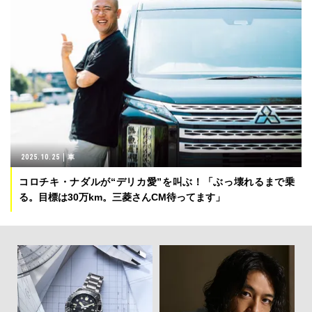
2025.10.25
車
コロチキ・ナダルが“デリカ愛”を叫ぶ！「ぶっ壊れるまで乗
る。目標は30万km。三菱さんCM待ってます」