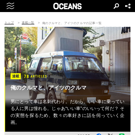
トップ
連載一覧
俺のクルマと、アイツのクルマの記事一覧
78
連載
ARTICLES
俺のクルマと、アイツのクルマ
男にとって車は名刺代わり。だから、いい車に乗ってい
る人に男は憧れる。じゃあ“いい車”のいいって何だ？ そ
の実態を探るため、数々の車好きに話を伺っていく企
画。