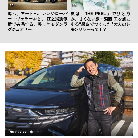
海へ、アートへ、レンジローバ
夏は「THE PEEL」でひと涼
「
ー・ヴェラールと。 江之浦測候
み。甘くない派・斎藤 工を虜に
グ
所で共鳴する、美しきモダンラ
する“果皮でつくった”大人のレ
纏
グジュアリー
モンサワーって！？
2026.02.22
車