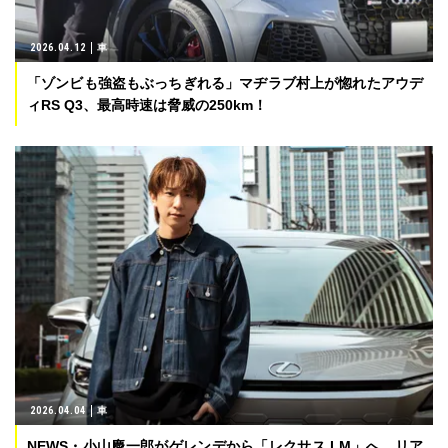
2026.04.12
車
「ゾンビも強盗もぶっちぎれる」マヂラブ村上が惚れたアウデ
ィRS Q3、最高時速は脅威の250km！
2026.04.04
車
NEWS・小山慶一郎がゲレンデから「レクサス LM」へ。リア