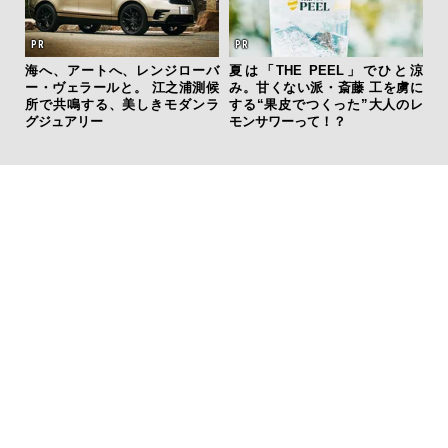
ひと涼
「ハリー・ウィンストン」の”ラ
革新は下山で生まれる──レクサ
伝
虜に
グスポ”で最上級の気品と個性を
スが新型TZとESに込めた「DIS
く
のレ
纏う
COVER」の哲学
ン