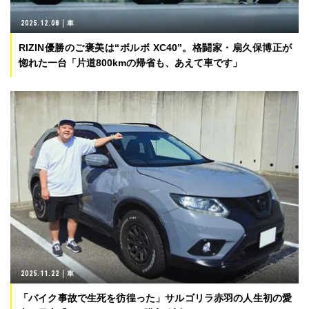
2025.12.08
車
RIZIN優勝のご褒美は“ボルボ XC40”。格闘家・扇久保博正が
惚れた一台「片道800kmの帰省も、あえて車です」
2025.11.22
車
「バイク事故で生死を彷徨った」サルゴリラ赤羽の人生初の愛