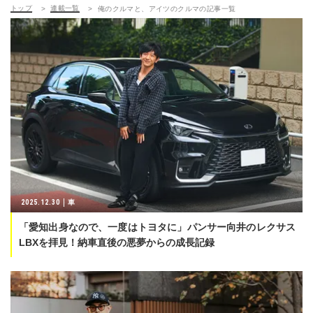
トップ
連載一覧
俺のクルマと、アイツのクルマの記事一覧
2025.12.30
車
「愛知出身なので、一度はトヨタに」パンサー向井のレクサス
LBXを拝見！納車直後の悪夢からの成長記録