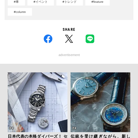
#車
#イベント
#トレンド
#feature
#column
SHARE
advertisement
テッド
日本代表の本格ダイバーズ！ セ
伝統を受け継ぎながら、新し
革