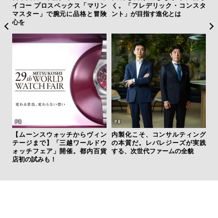
”が証
イコー プロスペックス「マリン
く。「フレデリック・コンスタ
スが
」の
マスター」で腕元に品格と冒険
ント」が目指す進化とは
CO
心を
【ムーンスウォッチからヴィン
内製化こそ、コンサルティング
【限
テージまで】「三越ワールドウ
の本質だ。レバレジーズが実践
亮
ォッチフェア」開催。都内百貨
する、次世代ファームの全貌
い、
店初の試みも！