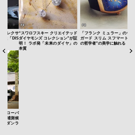
クサ
“スワロフスキー クリエイテッド
「フランク ミュラー」のヴァン
【限
DIS
ダイヤモンズ コレクション”が証
ガード スリム スフマートで”時
亮
明！ ラボ発「未来のダイヤ」の
の哲学者”の美学に触れる
い、
本質
ーバ
測候
斎
ンラ
デ
ラ
な