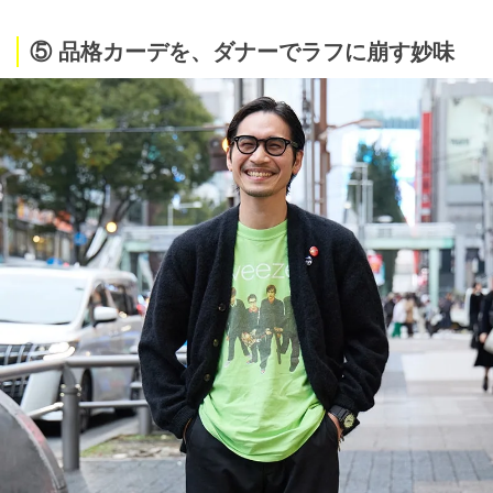
⑤ 品格カーデを、ダナーでラフに崩す妙味