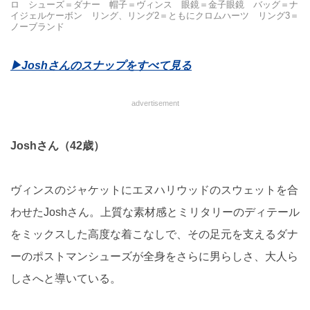
ロ シューズ＝ダナー 帽子＝ヴィンス 眼鏡＝金子眼鏡 バッグ＝ナ
イジェルケーボン リング、リング2＝ともにクロムハーツ リング3＝
ノーブランド
▶︎Joshさんのスナップをすべて見る
advertisement
Joshさん（42歳）
ヴィンスのジャケットにエヌハリウッドのスウェットを合
わせたJoshさん。上質な素材感とミリタリーのディテール
をミックスした高度な着こなしで、その足元を支えるダナ
ーのポストマンシューズが全身をさらに男らしさ、大人ら
しさへと導いている。