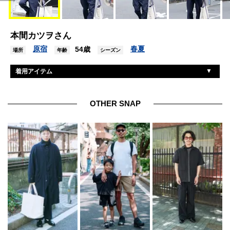
本間カツヲさん
原宿
春夏
54歳
場所
年齢
シーズン
着用アイテム
メゾンスペシャル
シャツ
グラミチ
パンツ
OTHER SNAP
ホカ
シューズ
レイバン
眼鏡
エルエルビーン
バッグ
ワイレア
リング