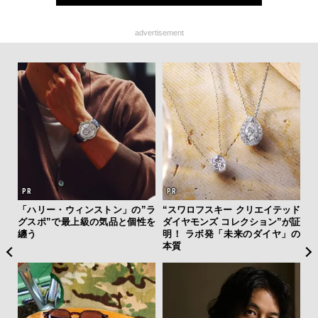
advertisement
ひと涼
「ハリー・ウィンストン」の”ラ
“スワロフスキー クリエイテッド
「
虜に
グスポ”で最上級の気品と個性を
ダイヤモンズ コレクション”が証
右す
のレ
纏う
明！ ラボ発「未来のダイヤ」の
究成
本質
y P