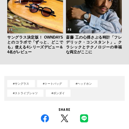
サングラス決定版！ OWNDAYS
斎藤 工の心揺さぶる時計「フレ
【
とのコラボで「ずっと、どこで
デリック・コンスタント」。ク
テ
も」使える4シリーズデビュー＆
ラシックとテクノロジーの幸福
ォ
4名がレビュー
な両立がここに
店
#サングラス
#トートバッグ
#ヘッドホン
#ストライプシャツ
#ボンダイ
SHARE