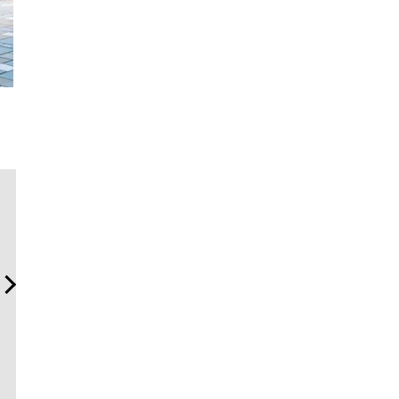
斎藤 工の心揺さぶる時計
【限定特報】Vansラバー・
「ハリー