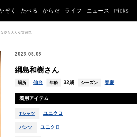
かぞく
たべる
からだ
ライフ
ニュース
Picks
フな姿も大人な雰囲気
2023.08.05
綱島和樹さん
仙台
32歳
春夏
場所
年齢
シーズン
着用アイテム
ユニクロ
Tシャツ
ユニクロ
パンツ