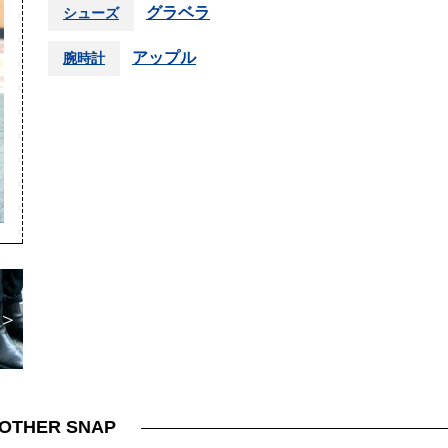
グラベラ
シューズ
アップル
腕時計
＞
OTHER SNAP