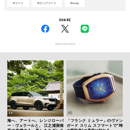
#コート
#ロングコート
#snap
SHARE
advertisement
ァン
サングラス決定版！ OWNDAYS
夏は「THE PEEL」でひと涼
伝
で”時
とのコラボで「ずっと、どこで
み。甘くない派・斎藤 工を虜に
く