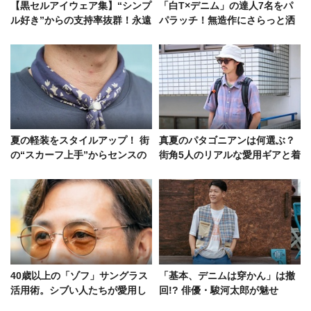
【黒セルアイウェア集】“シンプ
「白T×デニム」の達人7名をパ
ル好き”からの支持率抜群！永遠
パラッチ！無造作にさらっと洒
の王道、楽しみ方の好サンプル5
落る極意は？
選
夏の軽装をスタイルアップ！ 街
真夏のパタゴニアンは何選ぶ？
の“スカーフ上手”からセンスの
街角5人のリアルな愛用ギアと着
いい合わせ方を探ってみた
こなし術
40歳以上の「ゾフ」サングラス
「基本、デニムは穿かん」は撤
活用術。シブい人たちが愛用し
回!? 俳優・駿河太郎が魅せ
ていたモデルを拝見
る“夏のアメカジミックススタイ