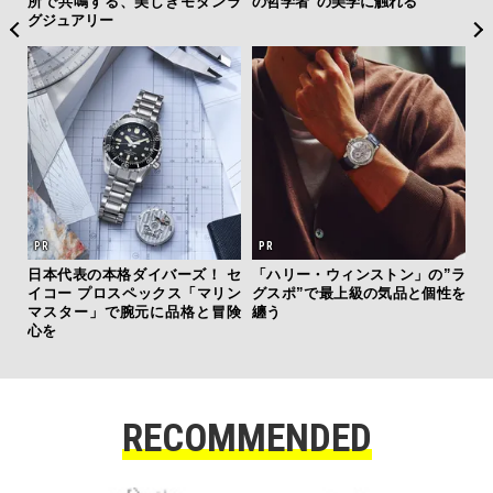
も」使える4シリーズデビュー＆
する“果皮でつくった”大人のレ
ン
4名がレビュー
モンサワーって！？
”ラ
「
性を
右す
究成
y P
RECOMMENDED