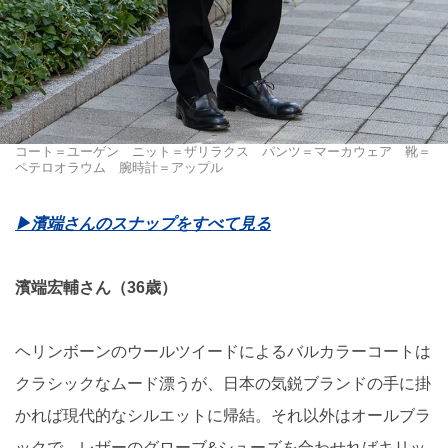
コート＝ユーゲン ニット＝ザリラクス パンツ＝マーカウェア 靴＝
ペテロオラウム 腕時計＝アップル
▶︎濱端さんのスナップをすべて見る
濱端宏輔さん（36歳）
ヘリンボーンのウールツイードによるバルカラーコートは
クラシックなムード漂うが、日本の気鋭ブランドの手に掛
かれば現代的なシルエットに帰結。それ以外はオールブラ
ックで、レザーのグローブ&シューズを合わせればキリッ