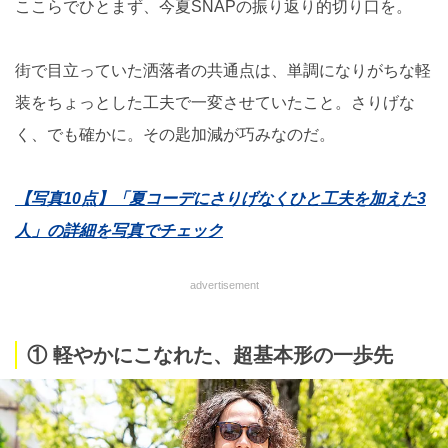
ここらでひとまず、今夏SNAPの振り返り的切り口を。
街で目立っていた洒落者の共通点は、単調になりがちな軽
装をちょっとした工夫で一変させていたこと。さりげな
く、でも確かに。その匙加減が巧みなのだ。
【写真10点】「夏コーデにさりげなくひと工夫を加えた3
人」の詳細を写真でチェック
advertisement
① 軽やかにこなれた、超基本形の一歩先