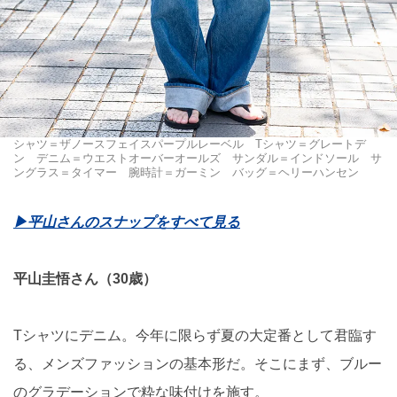
シャツ＝ザノースフェイスパープルレーベル Tシャツ＝グレートデ
ン デニム＝ウエストオーバーオールズ サンダル＝インドソール サ
ングラス＝タイマー 腕時計＝ガーミン バッグ＝ヘリーハンセン
▶︎平山さんのスナップをすべて見る
平山圭悟さん（30歳）
Tシャツにデニム。今年に限らず夏の大定番として君臨す
る、メンズファッションの基本形だ。そこにまず、ブルー
のグラデーションで粋な味付けを施す。