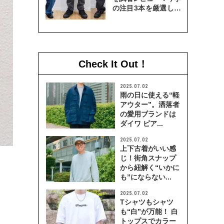
の注目3本を厳選して
穿き比べてみた
Check It Out！
2025.07.02
雨の日に使える“軽
アウター”。洒落者
の愛用ブランドは
ダイワ ピア...
2025.07.02
上下古着がいい感
じ！街角スナップ
から紐解く“いかに
も”にならない...
2025.07.02
Tシャツもシャツ
も“白”が万能！ 白
トップスでカラー