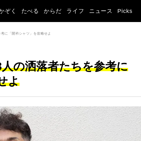
かぞく
たべる
からだ
ライフ
ニュース
Picks
参考に「開衿シャツ」を攻略せよ
3人の洒落者たちを参考に
せよ