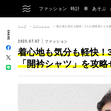
ファッション
時計
車
あそぶ
トップ
ファッション
着心地も気分も軽快！3人の洒落者たちを
SHARE
2025.07.07
ファッション
着心地も気分も軽快！
「開衿シャツ」を攻略