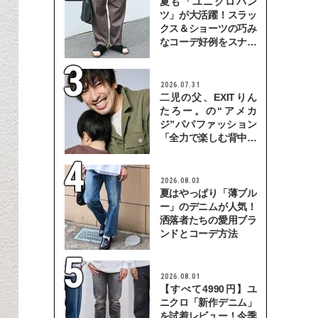
夏も「ユニクロパン
ツ」が大活躍！スラッ
クス＆ショーツの巧み
なコーデ好例をスナッ
プで
2026.07.31
二児の父、EXITりん
たろー。の“アメカ
ジ”パパファッション
「全力で楽しむ背中を
見せていきたい」
2026.08.03
夏はやっぱり「薄ブル
ー」のデニムが人気！
洒落者たちの愛用ブラ
ンドとコーデ方法
2026.08.01
【すべて4990円】ユ
ニクロ「新作デニム」
を試着レビュー！今季