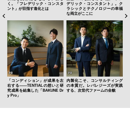
DIS
く。「フレデリック・コンスタ
デリック・コンスタント」。ク
グ
ント」が目指す進化とは
ラシックとテクノロジーの幸福
纏
な両立がここに
ァン
「コンディション」が成果を左
内製化こそ、コンサルティング
で”時
右する——TENTIALの想いと研
の本質だ。レバレジーズが実践
究成果を結集した「BAKUNE Dr
する、次世代ファームの全貌
y Pro」