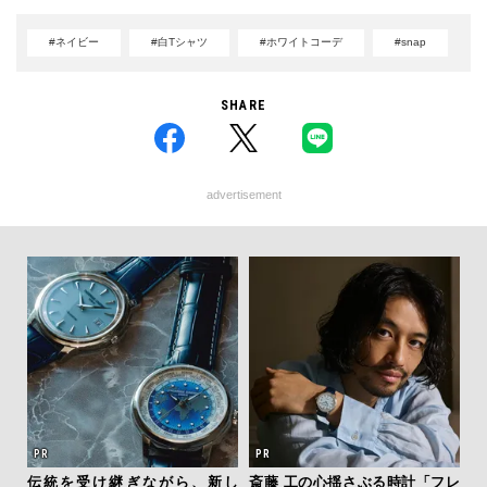
#ネイビー
#白Tシャツ
#ホワイトコーデ
#snap
SHARE
advertisement
クサ
伝統を受け継ぎながら、新し
斎藤 工の心揺さぶる時計「フレ
「