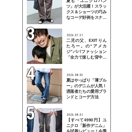
夏も「ユニクロパン
ツ」が大活躍！スラッ
クス＆ショーツの巧み
なコーデ好例をスナッ
プで
2026.07.31
二児の父、EXITりん
たろー。の“アメカ
ジ”パパファッション
「全力で楽しむ背中を
見せていきたい」
2026.08.03
夏はやっぱり「薄ブル
ー」のデニムが人気！
洒落者たちの愛用ブラ
ンドとコーデ方法
2026.08.01
【すべて4990円】ユ
ニクロ「新作デニム」
を試着レビュー！今季