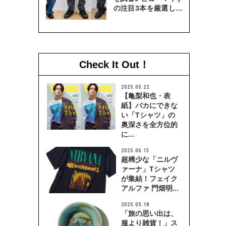
の注目3本を厳選して
穿き比べてみた
Check It Out！
2025.05.22
【亀梨和也・表
紙】バカにできな
い「Tシャツ」の
奥深さを全方位的
に...
2025.06.13
超稀少な「ニルヴ
ァーナ」Tシャツ
が集結！フェイク
アルファ 門畑明...
2025.05.18
「旅の思い出は、
服より雑貨！」ス