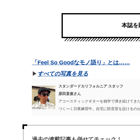
本誌を
「Feel So Goodなモノ語り」とは……
▶︎
すべての写真を見る
スタンダードカリフォルニア スタッフ
原田直俊さん
アコースティックギターを独学で弾き続けてき
づくべく日夜練習中。自宅に防音室を設けるの
過去の連載記事も併せてチェック！