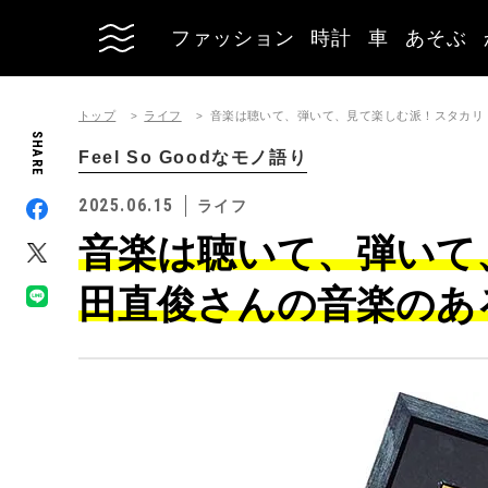
ファッション
時計
車
あそぶ
トップ
ライフ
音楽は聴いて、弾いて、見て楽しむ派！スタカリ 原
SHARE
Feel So Goodなモノ語り
2025.06.15
ライフ
音楽は聴いて、弾いて
田直俊さんの音楽のあるF