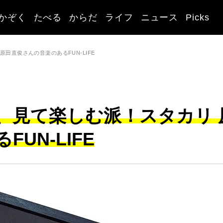
かぞく
たべる
からだ
ライフ
ニュース
Picks
田直俊さんの音楽のあるFUN-LIFE
、見て楽しむ派！スタカリ 
UN-LIFE