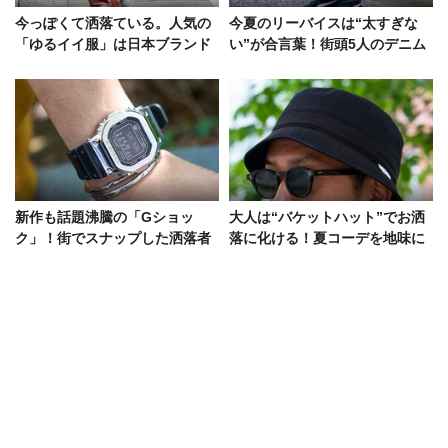
今っぽくて洒落ている。人気の
今夏のリーバイスは“太すぎな
「ゆるイイ服」は日本ブランド
い”が合言葉！街頭5人のデニム
の専売特許だった件
ラバーたちのリアルな着こなし
は？
新作も話題沸騰の「Gショッ
大人は“バケットハット”でお洒
ク」！街でスナップした洒落者
落に化ける！夏コーデを地味に
たちのコーデ好例5選
見せない活用術5例
ネイビー×ホワイトの清涼
夏はやっぱり「薄ブルー」のデ
感。“ビッグシルエット”を種市
ニムが人気！洒落者たちの愛用