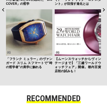
ント」が目指す進化とは
明！ ラボ発「未来のダイヤ」
本質
」のヴァン
【ムーンスウォッチからヴィン
ートで”時
テージまで】「三越ワールドウ
る
ォッチフェア」開催。都内百貨
店初の試みも！
RECOMMENDED