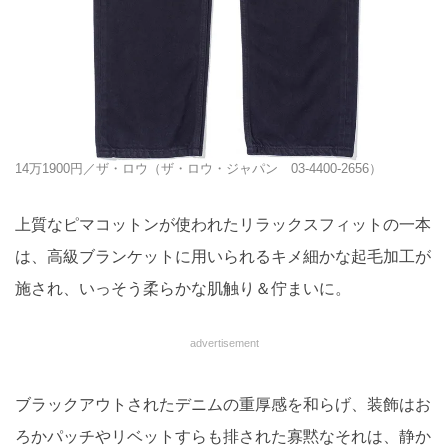
14万1900円／ザ・ロウ（ザ・ロウ・ジャパン 03-4400-2656）
上質なピマコットンが使われたリラックスフィットの一本
は、高級ブランケットに用いられるキメ細かな起毛加工が
施され、いっそう柔らかな肌触り＆佇まいに。
advertisement
ブラックアウトされたデニムの重厚感を和らげ、装飾はお
ろかパッチやリベットすらも排された寡黙なそれは、静か