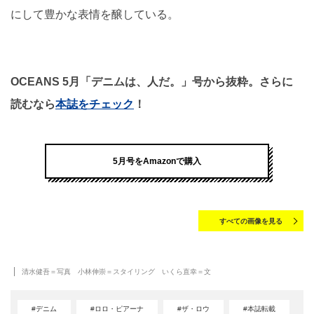
にして豊かな表情を醸している。
OCEANS 5月「デニムは、人だ。」号から抜粋。さらに
読むなら
本誌をチェック
！
5月号をAmazonで購入
すべての画像を見る
清水健吾＝写真 小林伸崇＝スタイリング いくら直幸＝文
#デニム
#ロロ・ピアーナ
#ザ・ロウ
#本誌転載