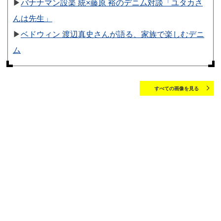
▶︎
バナナマン設楽 統×藤原 裕のデニム対談「ユタカさ
んは先生」
▶︎
ベドウィン 渡辺真史さんが語る、家族で楽しむデニ
ム
すべての画像を見る