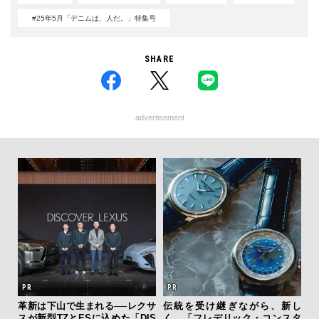
#25年5月「デニムは、人だ。」特集号
SHARE
advertisement
──レクサ
伝統を受け継ぎながら、新し
“スワロフスキー クリエイテッ
た「DIS
く。「フレデリック・コンスタ
ダイヤモンズ コレクション”が