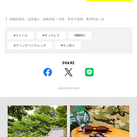
高橋絵里奈、品田健人、箱島崇史＝写真 長谷川茂雄、黒澤卓也＝文
#ストール
#ネックレス
#腕時計
#ヴィンテージウォッチ
#モノ語り
SHARE
advertisement