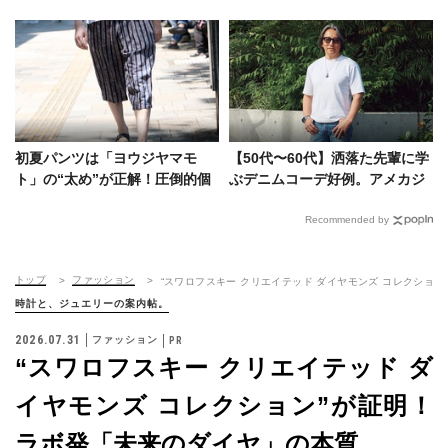
ー”に染まったクラシックモック
にハマる！スナップに見るコー
を見逃すな
デ好例
初夏パンツは「ヨウジヤマモ
【50代〜60代】洒落た先輩に学
ト」の“太め”が正解！圧倒的個
ぶデニムコーデ好例。アメカジ
性を付与したスタイルサンプル
黄金世代の貫禄に天晴れ！
Recommended by
トップ
ファッション
“スワロフスキー クリエイテッド ダイヤモンズ コレクション
時計と、ジュエリーの案内帖。
2026.07.31
ファッション
“スワロフスキー クリエイテッド ダ
イヤモンズ コレクション”が証明！
ラボ発「未来のダイヤ」の本質