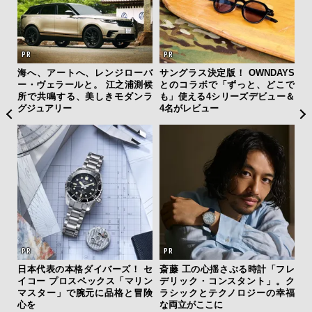
”ラ
海へ、アートへ、レンジローバ
サングラス決定版！ OWNDAYS
【限
性を
ー・ヴェラールと。 江之浦測候
とのコラボで「ずっと、どこで
亮
所で共鳴する、美しきモダンラ
も」使える4シリーズデビュー＆
い、
グジュアリー
4名がレビュー
伝
日本代表の本格ダイバーズ！ セ
斎藤 工の心揺さぶる時計「フレ
く
イコー プロスペックス「マリン
デリック・コンスタント」。ク
ン
マスター」で腕元に品格と冒険
ラシックとテクノロジーの幸福
心を
な両立がここに