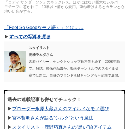
「コディ サンダーソン」のネックレス。ほかにはない巨大なシルバー
モチーフに惹かれて、10年以上前から愛用。重ね着けするとカランと心
地いい音がする。
「Feel So Goodなモノ語り」とは……
▶︎
すべての写真を見る
スタイリスト
高橋ラムダさん
古着バイヤー、セレクトショップ勤務等を経て、2008年独
立。雑誌、映像作品ほか、動画チャンネルでのスタイル提
案で話題に。自身のブランドR.Mギャングも不定期で展開。
過去の連載記事も併せてチェック！
▶︎
ブローダー永原太蔵さんのマイルドなモノ選び
▶︎
宮本哲明さんが語る”シルク”という魔法
▶︎
スタイリスト・鹿野巧真さんの“黒い”旅アイテム