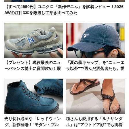
【すべて4990円】ユニクロ「新作デニム」を試着レビュー！2026
AWの注目3本を厳選して穿き比べてみた
【プレゼント】現役最強のニュ
「夏の黒キャップ」を“ニューエ
ーバランス博士に質問攻め！履
ラ以外”で選んだ洒落者たち。愛
き心地No.1モデルは？ 来年の注
用ブランドは……
目作は？
売り切れ必至な「レッドウィン
種さんも愛用する「ルナサンダ
グ」新作登場！“モダン・ブル
ル」は“アウトドア顔”でも街着