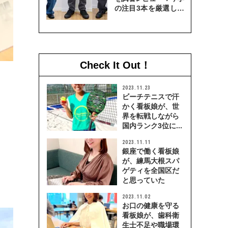
の注目3本を厳選して
穿き比べてみた
Check It Out！
2023.11.23
ビーチテニスで汗
かく看板娘が、世
界を転戦しながら
国内ランク3位に...
2023.11.11
銀座で働く看板娘
が、練馬大根スパ
ゲティを全国区だ
と思っていた
2023.11.02
お口の健康を守る
看板娘が、歯科衛
生士不足や職場環