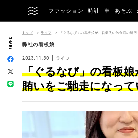
ファッション
時計
車
あそぶ
トップ
ライフ
「ぐるなび」の看板娘が、営業先の飲食店の厨房
SHARE
弊社の看板娘
2023.11.30
ライフ
「ぐるなび」の看板娘
賄いをご馳走になって