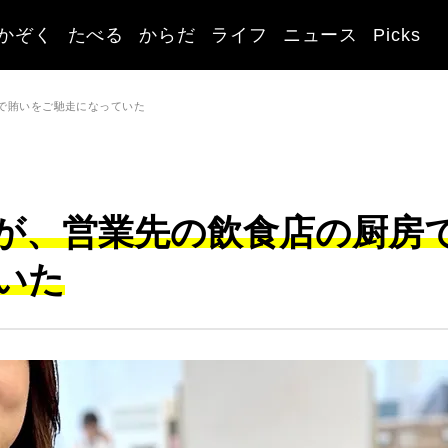
かぞく
たべる
からだ
ライフ
ニュース
Picks
で賄いをご馳走になっていた
が、営業先の飲食店の厨房
いた