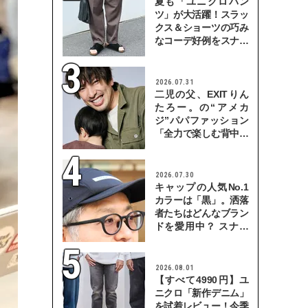
夏も「ユニクロパン
ツ」が大活躍！スラッ
クス＆ショーツの巧み
なコーデ好例をスナッ
プで
2026.07.31
二児の父、EXITりん
たろー。の“アメカ
ジ”パパファッション
「全力で楽しむ背中を
見せていきたい」
2026.07.30
キャップの人気No.1
カラーは「黒」。洒落
者たちはどんなブラン
ドを愛用中？ スナッ
プで検証！
2026.08.01
【すべて4990円】ユ
ニクロ「新作デニム」
を試着レビュー！今季