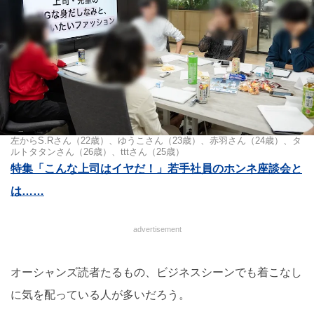
左からS.Rさん（22歳）、ゆうこさん（23歳）、赤羽さん（24歳）、タ
ルトタタンさん（26歳）、tttさん（25歳）
特集「こんな上司はイヤだ！」若手社員のホンネ座談会と
は……
advertisement
オーシャンズ読者たるもの、ビジネスシーンでも着こなし
に気を配っている人が多いだろう。