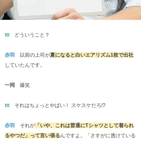
ttt
どういうこと？
赤羽
以前の上司が
夏になると白いエアリズム1枚で出社
していたんです。
一同
爆笑
ttt
それはちょっとやばい！ スケスケだろ!?
赤羽
それが
「いや、これは普通にTシャツとして着られ
るやつだ」って言い張る
んですよ。「さすがに透けている