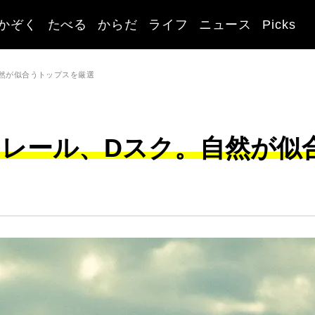
かぞく
たべる
からだ
ライフ
ニュース
Picks
自然が似合うトップスを厳選
クレール、Dスク。自然が似