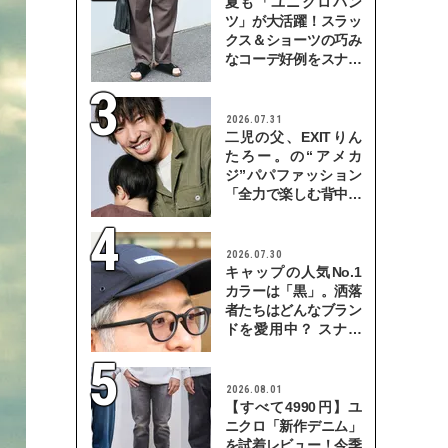
夏も「ユニクロパン
ツ」が大活躍！スラッ
クス＆ショーツの巧み
なコーデ好例をスナッ
プで
2026.07.31
二児の父、EXITりん
たろー。の“アメカ
ジ”パパファッション
「全力で楽しむ背中を
見せていきたい」
2026.07.30
キャップの人気No.1
カラーは「黒」。洒落
者たちはどんなブラン
ドを愛用中？ スナッ
プで検証！
2026.08.01
【すべて4990円】ユ
ニクロ「新作デニム」
を試着レビュー！今季