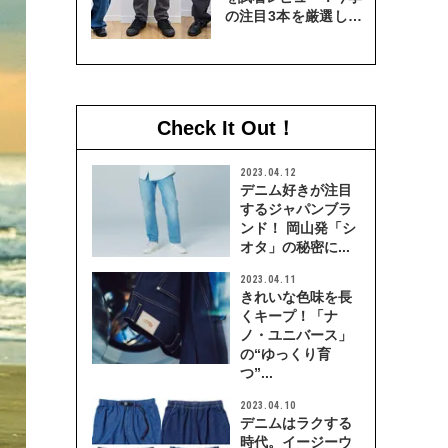
の注目3本を厳選して
穿き比べてみた
Check It Out！
2023.04.12
デニム好きが注目
するジャパンブラ
ンド！ 岡山発「シ
オタ」の秘密に...
2023.04.11
きれいな色味を長
くキープ！「ナ
ノ・ユニバース」
の“ゆっくり育
つ”...
2023.04.10
デニムはラクする
時代。イージーウ