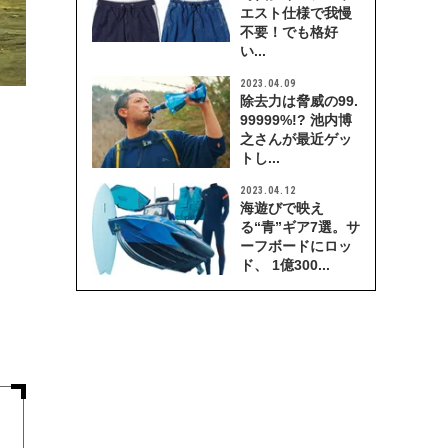
エスト仕様で我慢
不要！でも格好
い...
2023.04.09
除去力は脅威の99.
99999%!? 池内博
之さんが最近ゲッ
トし...
2023.04.12
海遊びで映え
る“青”ギア7選。サ
ーフボードにロッ
ド、 1億300...