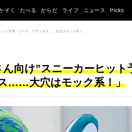
かぞく
たべる
からだ
ライフ
ニュース
Picks
ーヒット予測「プーマ、アディダス……大穴はモック系！」
さん向け”スニーカーヒット
ス……大穴はモック系！」