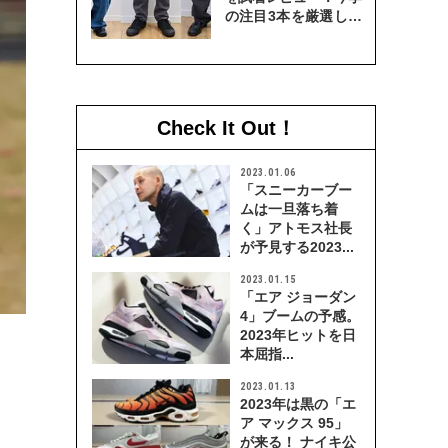
の注目3本を厳選して
穿き比べてみた
Check It Out！
2023.01.06
「スニーカーブー
ムは一旦落ち着
く」アトモス社長
が予見する2023...
2023.01.15
「エア ジョーダン
4」ブームの予感。
2023年ヒットを日
本屈指...
2023.01.13
2023年は黒の「エ
ア マックス 95」
が来る！ ナイキ公