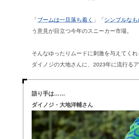
「
ブームは一旦落ち着く
」「
シンプルなも
う意見が目立つ今年のスニーカー市場。
そんなゆったりムードに刺激を与えてくれ
ダイノジの大地さんに、2023年に流行る
語り手は……
ダイノジ・大地洋輔さん