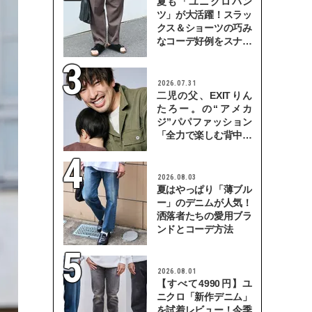
夏も「ユニクロパン
ツ」が大活躍！スラッ
クス＆ショーツの巧み
なコーデ好例をスナッ
プで
2026.07.31
二児の父、EXITりん
たろー。の“アメカ
ジ”パパファッション
「全力で楽しむ背中を
見せていきたい」
2026.08.03
夏はやっぱり「薄ブル
ー」のデニムが人気！
洒落者たちの愛用ブラ
ンドとコーデ方法
2026.08.01
【すべて4990円】ユ
ニクロ「新作デニム」
を試着レビュー！今季