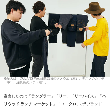
検証人は、OCEANS Web編集部員のタノウエ（左）、デスクのカマチ
（中）、編集長のハラ（右）。
審査したのは「
ラングラー
」「
リー
」「
リーバイス
」「
ハ
リウッド ランチ マーケット
」「
ユニクロ
」の5ブランド