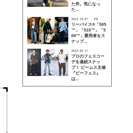
た件。気になっ
た...
2022.10.07
リーバイス®「505
™」「510™」「5
69™」愛用者をス
ナップ...
2022.09.11
プロのフェスコー
デを連続スナッ
プ！ ビームス主催
『ビーフェス』
は...