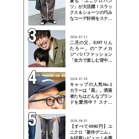
夏も「ユニクロパン
ツ」が大活躍！スラッ
クス＆ショーツの巧み
なコーデ好例をスナッ
プで
2026.07.31
二児の父、EXITりん
たろー。の“アメカ
ジ”パパファッション
「全力で楽しむ背中を
見せていきたい」
2026.07.30
キャップの人気No.1
カラーは「黒」。洒落
者たちはどんなブラン
ドを愛用中？ スナッ
プで検証！
2026.08.01
【すべて4990円】ユ
ニクロ「新作デニム」
を試着レビュー！今季