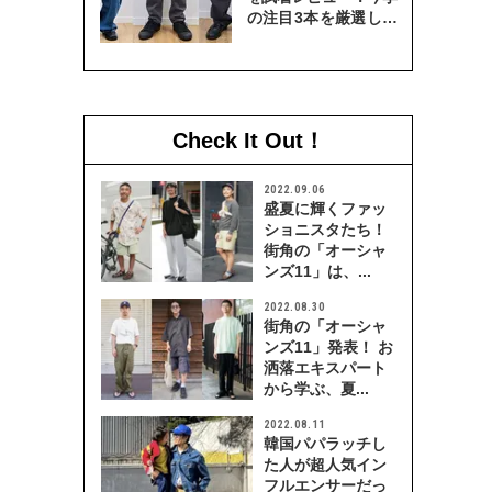
の注目3本を厳選して
穿き比べてみた
Check It Out！
2022.09.06
盛夏に輝くファッ
ショニスタたち！
街角の「オーシャ
ンズ11」は、...
2022.08.30
街角の「オーシャ
ンズ11」発表！ お
洒落エキスパート
から学ぶ、夏...
2022.08.11
韓国パパラッチし
た人が超人気イン
フルエンサーだっ