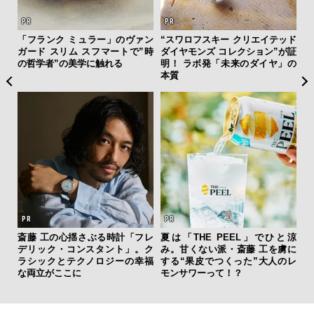
を左
「フランク ミュラー」のヴァン
“スワロフスキー クリエイテッド
革
いと研
ガード スリム スフマートで”時
ダイヤモンズ コレクション”が証
スが
 Dr
の哲学者”の美学に触れる
明！ ラボ発「未来のダイヤ」の
CO
本質
ーバ
斎藤 工の心揺さぶる時計「フレ
夏は「THE PEEL」でひと涼
内
測候
デリック・コンスタント」。ク
み。甘くない派・斎藤 工を虜に
の
ンラ
ラシックとテクノロジーの幸福
する“果皮でつくった”大人のレ
す
な両立がここに
モンサワーって！？